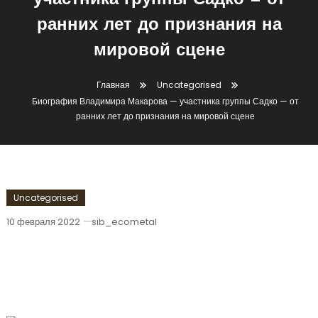
участника группы Садко — от
ранних лет до признания на
мировой сцене
Главная
Uncategorised
Биография Владимира Макарова — участника группы Садко — от
ранних лет до признания на мировой сцене
Uncategorised
10 февраля 2022
sib_ecometal
Биография Владимира Макарова —
Участника Группы Садко — От Ранних
Лет До Признания На Мировой Сцене