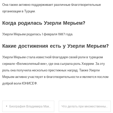
Она также активно поддерживает различные благотворительные
организации в Турции.
Когда родилась Узерли Мерьем?
Узерли Мерьем родилась 1 февраля 1987 года.
Какие достижения есть у Узерли Мерьем?
Узерли Мерьем стала известной благодаря своей роли в турецком
сериале «Великолепный век», где она сыграла роль Хюррем. За эту
роль она получила несколько престижных наград. Также Узерли
Мерьем активно участвует в благотворительности и является послом
доброй воли ЮНИСЕФ.
Навигация
Биография Владимира Макарова — участника группы Садко — от ранних лет до признания на мировой сцене
Что делать при множественных липомах по всему телу: народные средства и диета