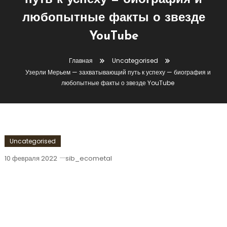
путь к успеху — биография и
любопытные факты о звезде
YouTube
Главная
Uncategorised
Узерли Мерьем — захватывающий путь к успеху — биография и
любопытные факты о звезде YouTube
Uncategorised
10 февраля 2022
sib_ecometal
Узерли Мерьем — Захватывающий
Путь К Успеху — Биография И
Любопытные Факты О Звезде
YouTube