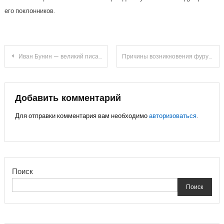
его поклонников.
Навигация
Иван Бунин — великий писатель русской литературы, его биография, творчество и непревзойденные достижения
Причины возникновения фурункула на губе и методы лечения
по
записям
Добавить комментарий
Для отправки комментария вам необходимо
авторизоваться
.
Поиск
Поиск