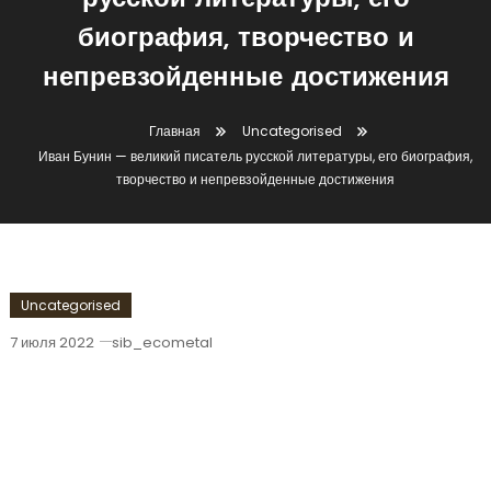
русской литературы, его
биография, творчество и
непревзойденные достижения
Главная
Uncategorised
Иван Бунин — великий писатель русской литературы, его биография,
творчество и непревзойденные достижения
Uncategorised
7 июля 2022
sib_ecometal
Иван Бунин — Великий Писатель
Русской Литературы, Его Биография,
Творчество И Непревзойденные
Достижения