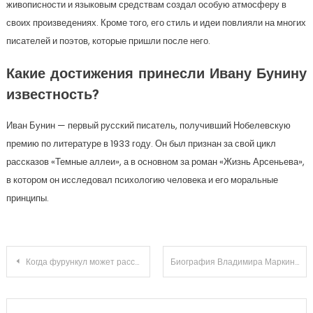
живописности и языковым средствам создал особую атмосферу в
своих произведениях. Кроме того, его стиль и идеи повлияли на многих
писателей и поэтов, которые пришли после него.
Какие достижения принесли Ивану Бунину
известность?
Иван Бунин — первый русский писатель, получивший Нобелевскую
премию по литературе в 1933 году. Он был признан за свой цикл
рассказов «Темные аллеи», а в основном за роман «Жизнь Арсеньева»,
в котором он исследовал психологию человека и его моральные
принципы.
Навигация
Когда фурункул может рассосаться сам
Биография Владимира Маркина — талантливого певца и его успехи в музыкальной индустрии
по