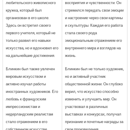
любительского живописного
восприятия и чувственности. Он
кружка, который был
стремился передать свои эмоции
организован в его школе.
и настроение через свои картины
Здесь он встретил своего
и скульптуры. Каждая его работа
первого учителя, который не
стала своего рода
только развил его навыки
эмоциональным отражением его
искусства, но и вдохновил его
внутреннего мира и взглядов на
на дальнейшие достижения.
жизнь.
Блинкин был также увлечен
Блинкин был не только художник,
мировым искусством и
но и активный участник
активно изучал работы
общественной жизни. Он глубоко
иностранных художников. Его
верил, что искусство способно
любовь к французским
изменить и улучшить мир. Он
импрессионистам и
участвовал в различных
нидерландским реалистам
выставках и конкурсах, получал
стало отражением в его
признание и почетные награды за
собственном искусстве.
свои произведения.