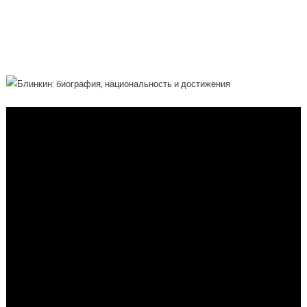
Благотворитель — Его Биография,
Национальность И Мировые
Достижения