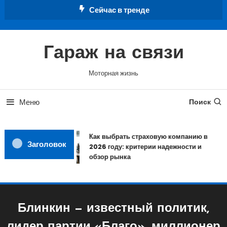
Перейти
Сейчас в тренде
к
содержимому
Гараж на связи
Моторная жизнь
Меню
Поиск
Как выбрать страховую компанию в
Заголовок
2026 году: критерии надежности и
обзор рынка
Блинкин — известный политик,