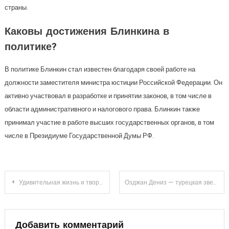
страны.
Каковы достижения Блинкина в
политике?
В политике Блинкин стал известен благодаря своей работе на
должности заместителя министра юстиции Российской Федерации. Он
активно участвовал в разработке и принятии законов, в том числе в
области административного и налогового права. Блинкин также
принимал участие в работе высших государственных органов, в том
числе в Президиуме Государственной Думы РФ.
Навигация
Удивительная жизнь и творческий гений Вячеслава Мясникова — путешествие от медицины к юмору в команде Уральские пельмени
Озджан Дениз — турецкая звезда — подробная биография, успехи и интересные факты о личной жизни
по
записям
Добавить комментарий