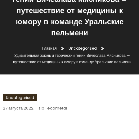
гений Вячеслава Мясникова —
путешествие от медицины к
юмору в команде Уральские
пельмени
Главная
Uncategorised
Удивительная жизнь и творческий гений Вячеслава Мясникова —
путешествие от медицины к юмору в команде Уральские пельмени
Uncategorised
27 августа 2022
sib_ecometal
Удивительная Жизнь И Творческий
Гений Вячеслава Мясникова —
Путешествие От Медицины К Юмору