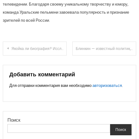
телевидении. Благодаря своему уникальному творчеству и юмору,
команда Уральские пельмени завоевала популярность и признание
зрителей по всей России.
Навигация
Якойка ли биография? Исследуем особенности, характеристики и приводим примеры
Блинкин — известный политик, лидер партии «Благо», миллионер и благотворитель — его биография, национальность и мировые достижения
по
записям
Добавить комментарий
Для отправки комментария вам необходимо
авторизоваться
.
Поиск
Поиск