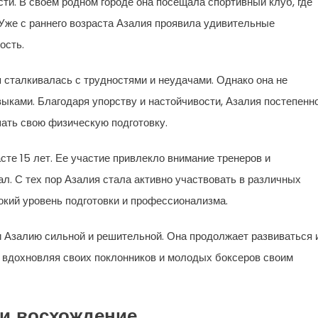
ти. В своем родном городе она посещала спортивный клуб, где
Уже с раннего возраста Азалия проявила удивительные
ость.
 сталкивалась с трудностями и неудачами. Однако она не
ыками. Благодаря упорству и настойчивости, Азалия постепенн
ать свою физическую подготовку.
те 15 лет. Ее участие привлекло внимание тренеров и
ал. С тех пор Азалия стала активно участвовать в различных
окий уровень подготовки и профессионализма.
 Азалию сильной и решительной. Она продолжает развиваться 
, вдохновляя своих поклонников и молодых боксеров своим
и восхождение