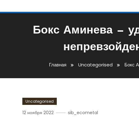
Бокс Аминева — у
непревзойде
Главная
Uncategorised
Бокс А
Uncategorised
12 ноября 2022
sib_ecometal
Бокс Аминева — Удивит