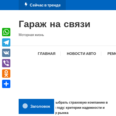
Перейти
Сейчас в тренде
к
содержимому
Гараж на связи
Моторная жизнь
WhatsApp
Telegram
ГЛАВНАЯ
НОВОСТИ АВТО
РЕМ
VK
Viber
Odnoklassniki
Отправить
Как выбрать страховую компанию в
Заголовок
2026 году: критерии надежности и
обзор рынка