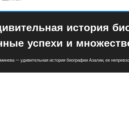
дивительная история био
нные успехи и множеств
минева — удивительная история биографии Азалии, ее непревз
ельная История Биографии