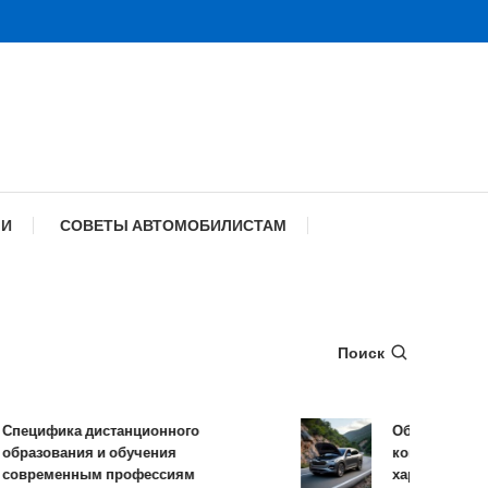
МИ
СОВЕТЫ АВТОМОБИЛИСТАМ
Поиск
цифика дистанционного
Обзор TANK 500:
азования и обучения
комплектации и т
ременным профессиям
характеристики