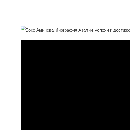
Азалии, Ее Непревзойд
Достижений