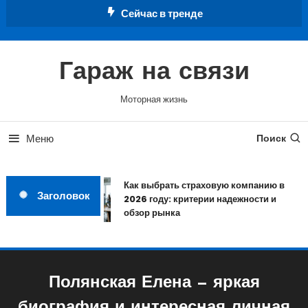
Перейти
Сейчас в тренде
к
содержимому
Гараж на связи
Моторная жизнь
Меню
Поиск
Как выбрать страховую компанию в
Заголовок
2026 году: критерии надежности и
обзор рынка
Полянская Елена — яркая