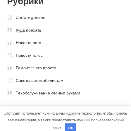
Рубрики
Uncategorised
Куда поехать
Новости авто
Новости плюс
Ремонт — это просто
Советы автомобилистам
Техобслуживание своими руками
Этот сайт использует куки-файлы и другие технологии, чтобы помочь
вам в навигации, а также предоставить лучший пользовательский
опыт.
OK
Color Magazine
|
Тема: Color Magazine от
Mystery Themes
.