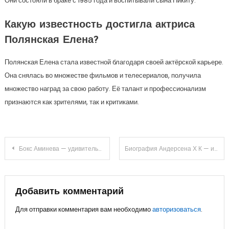
Они состояли в браке с 1985 года и воспитывали сына Никиту.
Какую известность достигла актриса
Полянская Елена?
Полянская Елена стала известной благодаря своей актёрской карьере.
Она снялась во множестве фильмов и телесериалов, получила
множество наград за свою работу. Её талант и профессионализм
признаются как зрителями, так и критиками.
Навигация
Бокс Аминева — удивительная история биографии Азалии, ее непревзойденные успехи и множество достижений
Биография Андерсена Х К — интересные факты, достижения и вдохновение
по
записям
Добавить комментарий
Для отправки комментария вам необходимо
авторизоваться
.