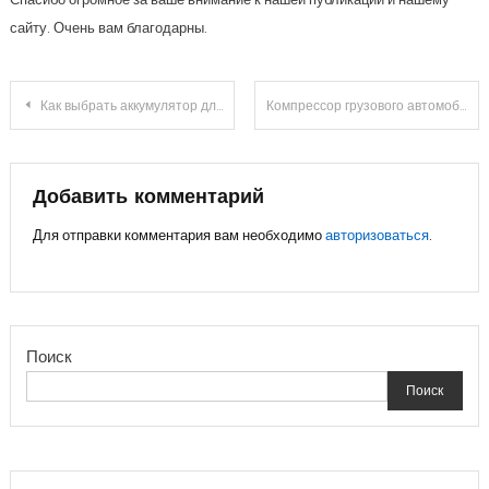
сайту. Очень вам благодарны.
Навигация
Как выбрать аккумулятор для авто
Компрессор грузового автомобиля
по
записям
Добавить комментарий
Для отправки комментария вам необходимо
авторизоваться
.
Поиск
Поиск