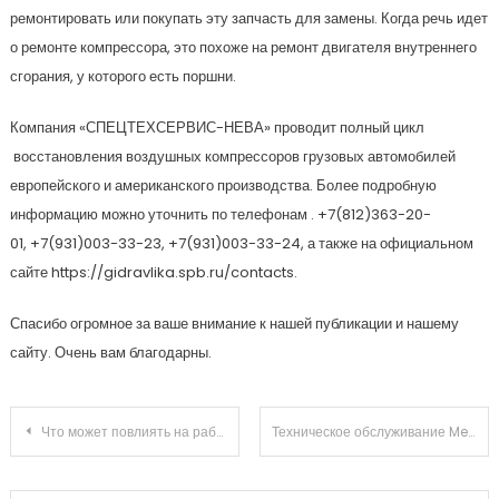
ремонтировать или покупать эту запчасть для замены. Когда речь идет
о ремонте компрессора, это похоже на ремонт двигателя внутреннего
сгорания, у которого есть поршни.
Компания «СПЕЦТЕХСЕРВИС-НЕВА» проводит полный цикл
восстановления воздушных компрессоров грузовых автомобилей
европейского и американского производства. Более подробную
информацию можно уточнить по телефонам
.
+7(812)363-20-
01
, +7(931)003-33-23, +7(931)003-33-24, а также на официальном
сайте https://gidravlika.spb.ru/contacts.
Спасибо огромное за ваше внимание к нашей публикации и нашему
сайту. Очень вам благодарны.
Навигация
Что может повлиять на работоспособность автомобиля?
Техническое обслуживание Mercedes Benz
по