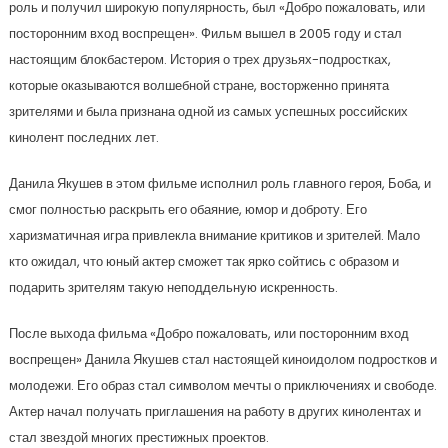
роль и получил широкую популярность, был «Добро пожаловать, или
посторонним вход воспрещен». Фильм вышел в 2005 году и стал
настоящим блокбастером. История о трех друзьях-подростках,
которые оказываются волшебной стране, восторженно принята
зрителями и была признана одной из самых успешных российских
кинолент последних лет.
Данила Якушев в этом фильме исполнил роль главного героя, Боба, и
смог полностью раскрыть его обаяние, юмор и доброту. Его
харизматичная игра привлекла внимание критиков и зрителей. Мало
кто ожидал, что юный актер сможет так ярко сойтись с образом и
подарить зрителям такую неподдельную искренность.
После выхода фильма «Добро пожаловать, или посторонним вход
воспрещен» Данила Якушев стал настоящей киноидолом подростков и
молодежи. Его образ стал символом мечты о приключениях и свободе.
Актер начал получать приглашения на работу в других кинолентах и
стал звездой многих престижных проектов.