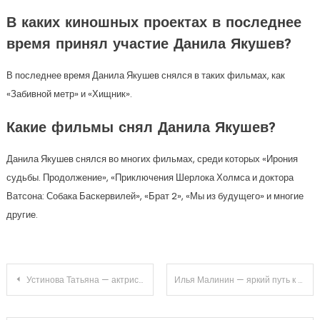
В каких киношных проектах в последнее
время принял участие Данила Якушев?
В последнее время Данила Якушев снялся в таких фильмах, как
«Забивной метр» и «Хищник».
Какие фильмы снял Данила Якушев?
Данила Якушев снялся во многих фильмах, среди которых «Ирония
судьбы. Продолжение», «Приключения Шерлока Холмса и доктора
Ватсона: Собака Баскервилей», «Брат 2», «Мы из будущего» и многие
другие.
Навигация
Устинова Татьяна — актриса, чья биография и личная жизнь поражают своими разнообразными оттенками и уникальными моментами
Илья Малинин — яркий путь к успеху на ледовом арене
по