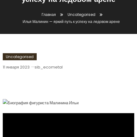
успеху на ледовом арене
Главная
Uncategorised
Илья Малинин — яркий путь к успеху на ледовом арене
Uncategorised
11 января 2023
sib_ecometal
Илья Малинин — Яркий Путь К Успеху
На Ледовом Арене