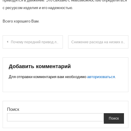
приводятся в движение. Это связано с невозможностью определиться
с ресурсом изделия и его надежностью.
Всего хорошего Вам.
Навигация
Почему передний привод лучше заднего: 7 веских аргументов
Снижение расхода на низких оборотах: плохие решения экономии
по
записям
Добавить комментарий
Для отправки комментария вам необходимо
авторизоваться
.
Поиск
Поиск