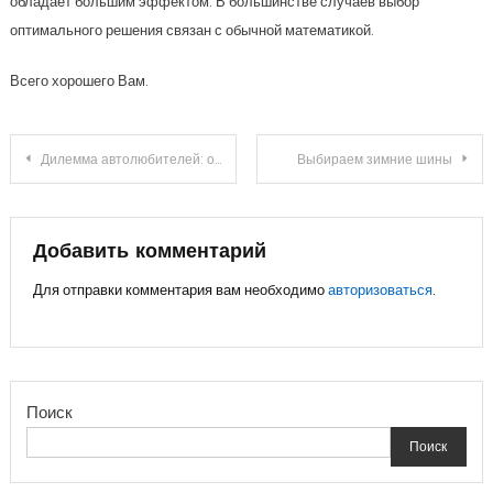
обладает большим эффектом. В большинстве случаев выбор
оптимального решения связан с обычной математикой.
Всего хорошего Вам.
Навигация
Дилемма автолюбителей: оригинальные или запчасти-заменители?
Выбираем зимние шины
по
записям
Добавить комментарий
Для отправки комментария вам необходимо
авторизоваться
.
Поиск
Поиск