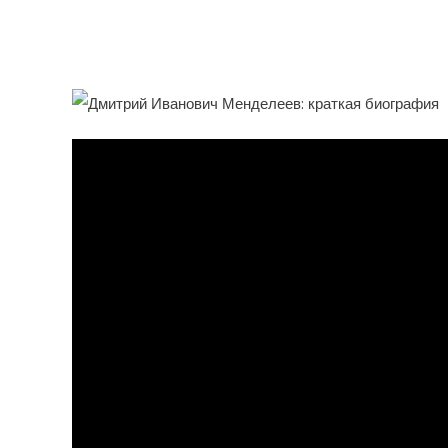
Создатель Периодическ
Истинный Покоритель Н