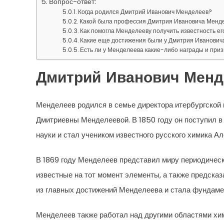
Вопрос-ответ:
Когда родился Дмитрий Иванович Менделеев?
Какой была профессия Дмитрия Ивановича Менд
Как помогла Менделееву получить известность е
Какие еще достижения были у Дмитрия Иванови
Есть ли у Менделеева какие-либо награды и при
Дмитрий Иванович Менд
Менделеев родился в семье директора итербургской
Дмитриевны Менделеевой. В 1850 году он поступил в
науки и стал учеником известного русского химика А
В 1869 году Менделеев представил миру периодическ
известные на тот момент элементы, а также предска
из главных достижений Менделеева и стала фундаме
Менделеев также работал над другими областями хи