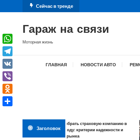
Перейти
Сейчас в тренде
к
содержимому
Гараж на связи
Моторная жизнь
WhatsApp
Telegram
ГЛАВНАЯ
НОВОСТИ АВТО
РЕМ
VK
Viber
Odnoklassniki
Отправить
Как выбрать страховую компанию в
Заголовок
2026 году: критерии надежности и
обзор рынка