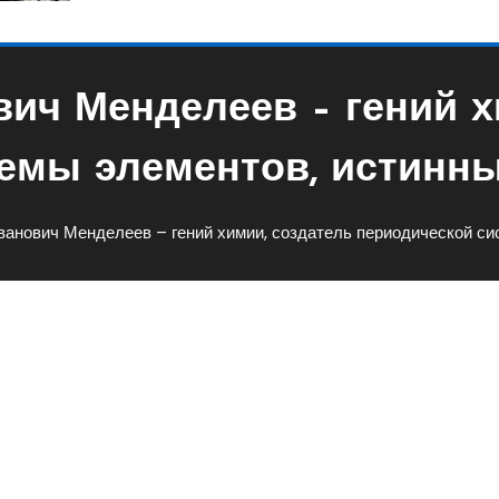
ич Менделеев – гений х
емы элементов, истинны
анович Менделеев – гений химии, создатель периодической си
леев – Гений Химии,