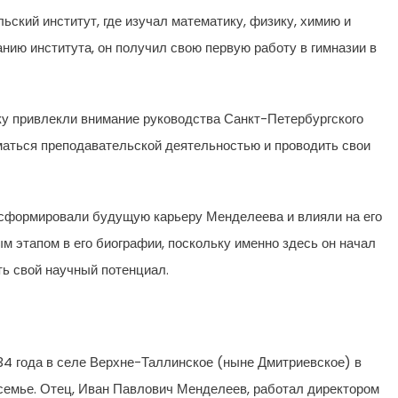
ьский институт, где изучал математику, физику, химию и
анию института, он получил свою первую работу в гимназии в
уку привлекли внимание руководства Санкт-Петербургского
иматься преподавательской деятельностью и проводить свои
и сформировали будущую карьеру Менделеева и влияли на его
м этапом в его биографии, поскольку именно здесь он начал
ь свой научный потенциал.
4 года в селе Верхне-Таллинское (ныне Дмитриевское) в
семье. Отец, Иван Павлович Менделеев, работал директором