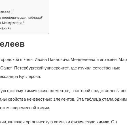
елеева?
го периодическая таблица?
ча Менделеева?
знания?
елеев
 городской школы Ивана Павловича Менделеева и его жены Мар
 Санкт-Петербургский университет, где изучал естественные
лександра Бутлерова.
ую систему химических элементов, в которой представлены вс
заны свойства неизвестных элементов. Эта таблица стала одним
нтом современной химии.
мии, включая органическую химию и физическую химию. Он