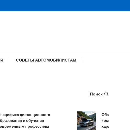
МИ
СОВЕТЫ АВТОМОБИЛИСТАМ
Поиск
ифика дистанционного
Обзор TANK 500: к
зования и обучения
комплектации и те
еменным профессиям
характеристики