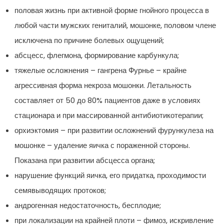
половая жизнь при активной форме гнойного процесса в
любой части мужских гениталий, мошонке, половом члене
исключена по причине болевых ощущений;
абсцесс, флегмона, формирование карбункула;
тяжелые осложнения – гангрена Фурнье – крайне
агрессивная форма некроза мошонки. Летальность
составляет от 50 до 80% пациентов даже в условиях
стационара и при массированной антибиотикотерапии;
орхиэктомия – при развитии осложнений фурункулеза на
мошонке – удаление яичка с пораженной стороны.
Показана при развитии абсцесса органа;
нарушение функций яичка, его придатка, проходимости
семявыводящих протоков;
андрогенная недостаточность, бесплодие;
при локализации на крайней плоти – фимоз, искривление