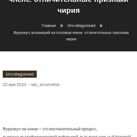
члене: отличительные признаки
чирия
Главная
Uncategorised
Фурункул, возникший на половом члене: отличительные признаки
чирия
Uncategorised
22 мая 2022
sib_ecometal
Фурункул, Возникший На Половом
Члене: Отличительные Признаки
Чирия
Фурункул на члене – это воспалительный процесс,
вызванным стафилококковой инфекцией, вызывает сильный болевой