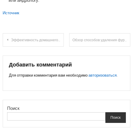
или андрологу.
Источник
Навигация
Эффективность домашнего лечения для устранения липомы на ноге
Обзор способов удаления фурункулов разной локализации
по
записям
Добавить комментарий
Для отправки комментария вам необходимо
авторизоваться
.
Поиск
Поиск