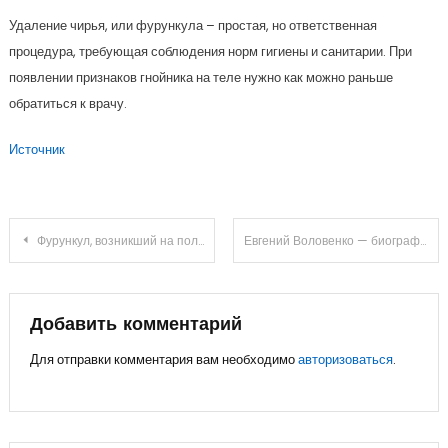
Удаление чирья, или фурункула – простая, но ответственная
процедура, требующая соблюдения норм гигиены и санитарии. При
появлении признаков гнойника на теле нужно как можно раньше
обратиться к врачу.
Источник
Навигация
Фурункул, возникший на половом члене: отличительные признаки чирия
Евгений Воловенко — биография, личная жизнь, дети, фото — полная информация об известном актере
по
записям
Добавить комментарий
Для отправки комментария вам необходимо
авторизоваться
.