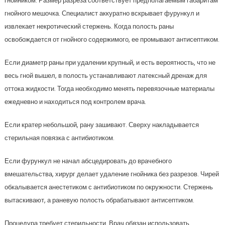
гнойником. Размер разреза соответствует предполагаемым габаритам
гнойного мешочка. Специалист аккуратно вскрывает фурункул и
извлекает некротический стержень. Когда полость раны
освобождается от гнойного содержимого, ее промывают антисептиком.
Если диаметр раны при удалении крупный, и есть вероятность, что не
весь гной вышел, в полость устанавливают латексный дренаж для
оттока жидкости. Тогда необходимо менять перевязочные материалы
ежедневно и находиться под контролем врача.
Если кратер небольшой, рану зашивают. Сверху накладывается
стерильная повязка с антибиотиком.
Если фурункул не начал абсцедировать до врачебного
вмешательства, хирург делает удаление гнойника без разрезов. Чирей
обкалывается анестетиком с антибиотиком по окружности. Стержень
вытаскивают, а раневую полость обрабатывают антисептиком.
Процедура требует стерильности. Врач обязан использовать