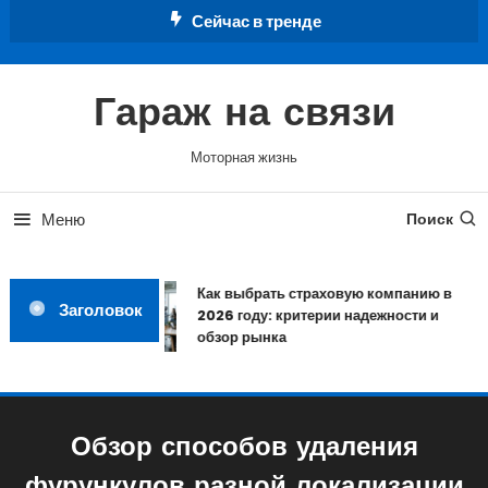
Перейти
Сейчас в тренде
к
содержимому
Гараж на связи
Моторная жизнь
Меню
Поиск
Как выбрать страховую компанию в
Заголовок
2026 году: критерии надежности и
обзор рынка
Обзор способов удаления