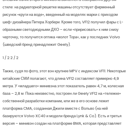
стиле: на радиаторной решетке машины отсутствует фирменный
рисунок «круги на воде», введенный на моделях марки с приходом
шеф-дизайнера Питера Хорбери. Кроме того, VF12 получил фары с L-
образными светодиодными ДХО – если «пририсовать» к ним снизу
черточку, то получится оптика «молот Тора», как у последних Volvo
(шведский бренд принадлежит Geely).
1
/ 2
2
/ 2
Также, судя по фото, этот вэн крупнее MPV с индексом VF11. Некоторые
китайские СМИ полагают, что длина VF12 составляет примерно 4,9
метра. У «младшего» минивэна этот показатель равен 4,7 м, колесная
база – 2,8 м. Пока неизвестно, построен ли Geely VF12 на «тележке»
собственной разработки компании, или же в его основе лежит
платформа CMA, созданная Джили вместе с Вольво (на ней
базируются Volvo XC40 и модели бренда Lynk & Co). Есть и третья
версия – минивэн создан на платформе BMA, которая представляет