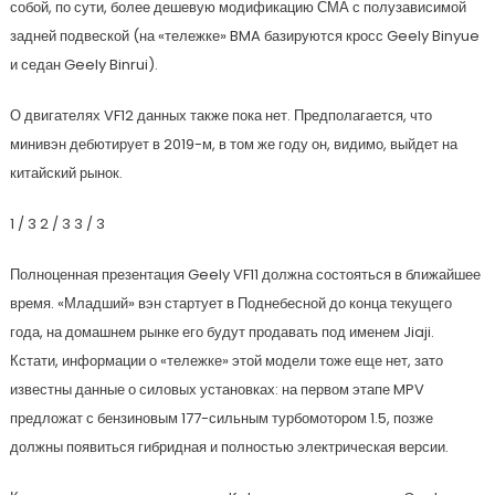
собой, по сути, более дешевую модификацию СМА с полузависимой
задней подвеской (на «тележке» BMA базируются кросс Geely Binyue
и седан Geely Binrui).
О двигателях VF12 данных также пока нет. Предполагается, что
минивэн дебютирует в 2019-м, в том же году он, видимо, выйдет на
китайский рынок.
1
/ 3
2
/ 3
3
/ 3
Полноценная презентация Geely VF11 должна состояться в ближайшее
время. «Младший» вэн стартует в Поднебесной до конца текущего
года, на домашнем рынке его будут продавать под именем Jiaji.
Кстати, информации о «тележке» этой модели тоже еще нет, зато
известны данные о силовых установках: на первом этапе MPV
предложат с бензиновым 177-сильным турбомотором 1.5, позже
должны появиться гибридная и полностью электрическая версии.