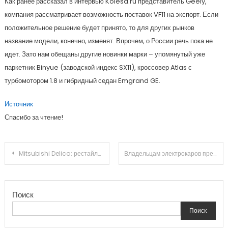
Как ранее рассказал в интервью Kolesa.ru представитель Geely,
компания рассматривает возможность поставок VF11 на экспорт. Если
положительное решение будет принято, то для других рынков
название модели, конечно, изменят. Впрочем, о России речь пока не
идет. Зато нам обещаны другие новинки марки – упомянутый уже
паркетник Binyue (заводской индекс SX11), кроссовер Atlas с
турбомотором 1.8 и гибридный седан Emgrand GE.
Источник
Спасибо за чтение!
Навигация
Mitsubishi Delica: рестайлинг вместо новой модели
Владельцам электрокаров предложат льготы, которые будут актуальны для Москвы
по
Поиск
записям
Поиск