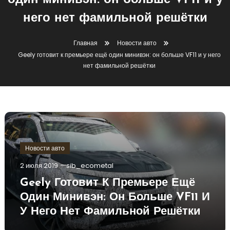
один минивэн: он больше VF11 и у
него нет фамильной решётки
Главная
Новости авто
Geely готовит к премьере ещё один минивэн: он больше VF11 и у него
нет фамильной решётки
Новости авто
2 июля 2019
sib_ecometal
Geely Готовит К Премьере Ещё
Один Минивэн: Он Больше VF11 И
У Него Нет Фамильной Решётки