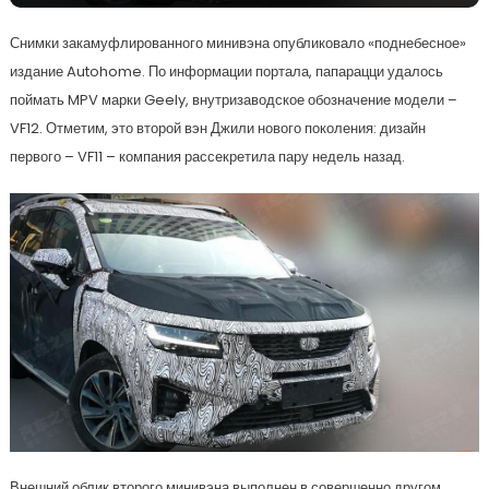
Снимки закамуфлированного минивэна опубликовало «поднебесное»
издание Autohome. По информации портала, папарацци удалось
поймать MPV марки Geely, внутризаводское обозначение модели –
VF12. Отметим, это второй вэн Джили нового поколения: дизайн
первого – VF11 – компания рассекретила пару недель назад.
Внешний облик второго минивэна выполнен в совершенно другом