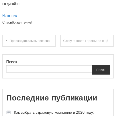
на дизайне.
Источник
Спасибо за чтение!
Навигация
Производитель пылесосов Dyson определился с местом выпуска электромобилей
Geely готовит к премьере ещё один минивэн: он больше VF11 и у него нет фамильной решётки
по
Поиск
записям
Поиск
Последние публикации
Как выбрать страховую компанию в 2026 году: