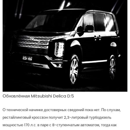
Обновлённая Mitsubishi Delica D:5
О технической начинке достоверных сведений пока нет. По слухам,
рестайлинговый кроссвэн получит 2,3-литровый турбодизель
мощностью 170 л.с. в паре с 8-ступенчатым автоматом, тогда как