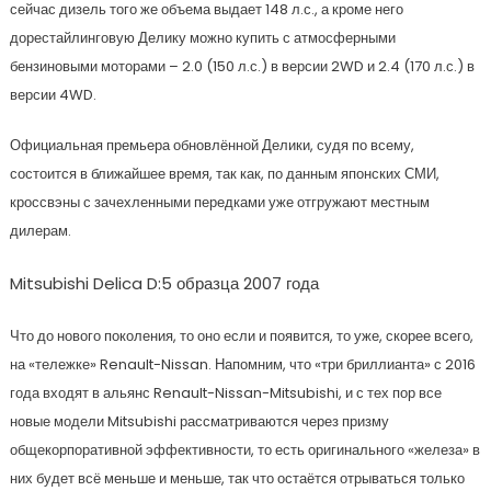
сейчас дизель того же объема выдает 148 л.с., а кроме него
дорестайлинговую Делику можно купить с атмосферными
бензиновыми моторами – 2.0 (150 л.с.) в версии 2WD и 2.4 (170 л.с.) в
версии 4WD.
Официальная премьера обновлённой Делики, судя по всему,
состоится в ближайшее время, так как, по данным японских СМИ,
кроссвэны с зачехленными передками уже отгружают местным
дилерам.
Mitsubishi Delica D:5 образца 2007 года
Что до нового поколения, то оно если и появится, то уже, скорее всего,
на «тележке» Renault-Nissan. Напомним, что «три бриллианта» с 2016
года входят в альянс Renault-Nissan-Mitsubishi, и с тех пор все
новые модели Mitsubishi рассматриваются через призму
общекорпоративной эффективности, то есть оригинального «железа» в
них будет всё меньше и меньше, так что остаётся отрываться только