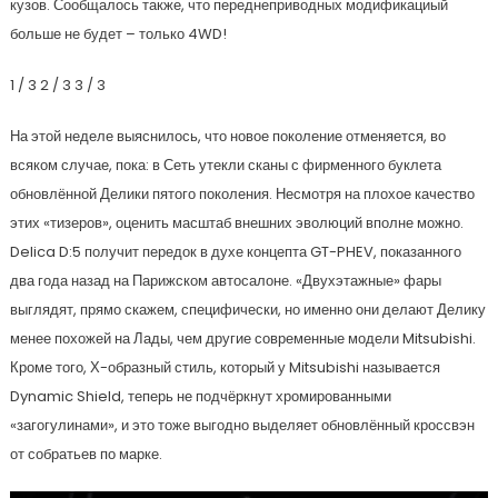
кузов. Сообщалось также, что переднеприводных модификациый
больше не будет – только 4WD!
1
/ 3
2
/ 3
3
/ 3
На этой неделе выяснилось, что новое поколение отменяется, во
всяком случае, пока: в Сеть утекли сканы с фирменного буклета
обновлённой Делики пятого поколения. Несмотря на плохое качество
этих «тизеров», оценить масштаб внешних эволюций вполне можно.
Delica D:5 получит передок в духе концепта GT-PHEV, показанного
два года назад на Парижском автосалоне. «Двухэтажные» фары
выглядят, прямо скажем, специфически, но именно они делают Делику
менее похожей на Лады, чем другие современные модели Mitsubishi.
Кроме того, Х-образный стиль, который у Mitsubishi называется
Dynamic Shield, теперь не подчёркнут хромированными
«загогулинами», и это тоже выгодно выделяет обновлённый кроссвэн
от собратьев по марке.