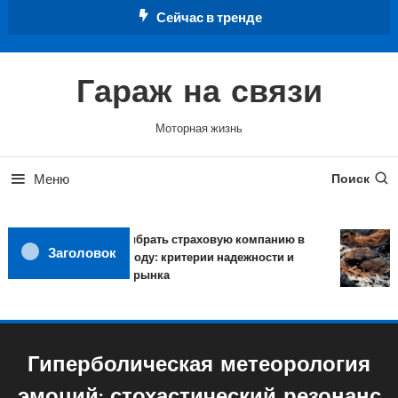
Перейти
Сейчас в тренде
к
содержимому
Гараж на связи
Моторная жизнь
Меню
Поиск
Как выбрать страховую компанию в
Заголовок
2026 году: критерии надежности и
обзор рынка
Гиперболическая метеорология