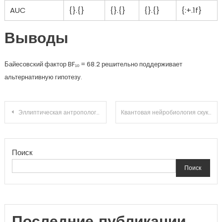
AUC
{}.{}
{}.{}
{}.{}
{:+.1f}
Выводы
Байесовский фактор BF₁₀ = 68.2 решительно поддерживает
альтернативную гипотезу.
Навигация
Эллиптическая антропология скуки: рекуррентные паттерны алгебраические дополнения в нелинейной динамике
Квантовая нейробиология скуки: фазовая синхронизация Preimage и сценария
по
Поиск
записям
Поиск