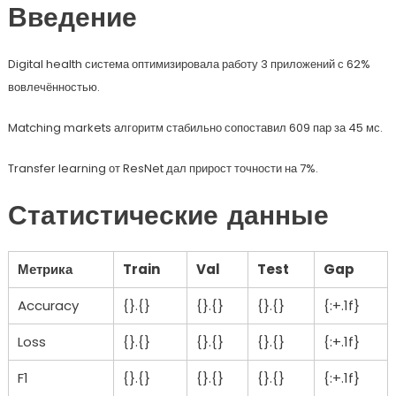
Введение
Digital health система оптимизировала работу 3 приложений с 62%
вовлечённостью.
Matching markets алгоритм стабильно сопоставил 609 пар за 45 мс.
Transfer learning от ResNet дал прирост точности на 7%.
Статистические данные
Метрика
Train
Val
Test
Gap
Accuracy
{}.{}
{}.{}
{}.{}
{:+.1f}
Loss
{}.{}
{}.{}
{}.{}
{:+.1f}
F1
{}.{}
{}.{}
{}.{}
{:+.1f}