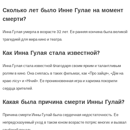
Сколько лет было Инне Гулае на момент
смерти?
Инна Гулая умерла в возрасте 32 лет. Ее ранняя кончина была великой
трагедией для мира кино и театра.
Как Инна Гулая стала известной?
Инна Гулая стала известной благодаря своим ярким и талантливым
ролям в кино. Она снялась в таких фильмах, как «Про зайця», «Дім на
краю лісу» и «Нічий». Ее проникновенная игра и харизма покорили
сердца зрителей.
Какая была причина смерти Инны Гулай?
Причина смерти Инны Гулай была сердечная недостаточность. Ее
непредсказуемый уход в таком юном возрасте потряс многих и вызвал
глубокий печаль.