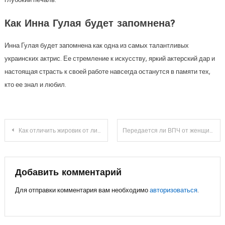
Как Инна Гулая будет запомнена?
Инна Гулая будет запомнена как одна из самых талантливых
украинских актрис. Ее стремление к искусству, яркий актерский дар и
настоящая страсть к своей работе навсегда останутся в памяти тех,
кто ее знал и любил.
Навигация
Как отличить жировик от лимфоузла или фибромы мягких тканей или гемангиомы
Передается ли ВПЧ от женщины к мужчине половым путем и как избежать заражения
по
записям
Добавить комментарий
Для отправки комментария вам необходимо
авторизоваться
.