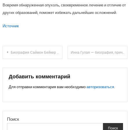
Вовремя обнаруженная опухоль, своевременное лечение и отличие от
других образований, поможет избежать дальнейших осложнений.
Источник
Навигация
Биография Саймон Бейкер — удивительные подробности из жизни актера, которые вы обязательно хотели знать!
Инна Гулая — биография, причина смерти и самые важные факты из жизни актрисы
по
записям
Добавить комментарий
Для отправки комментария вам необходимо
авторизоваться
.
Поиск
Поиск