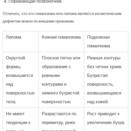
Поражающая позвоночник.
Отличить, что это гемангиома или липома является косметическим
дефектом можно по внешним признакам.
Липома
Кожная гемангиома
Подкожная
гемангиома
Округлой
Плоское пятно или
Рваные контуры
формы,
образование с
без четких краев.
возвышается
ровными
Бугристая
над
контурами и
поверхность,
поверхностью
немного бугристой
возвышающаяся
тела.
поверхностью.
над кожей.
Не имеет
Разрастаются по
Рост приводит к
тенденции к
периметру, реже
увеличению бугра.