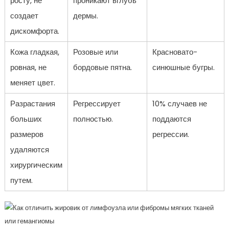
росту, не
проникают вглубь
создает
дермы.
дискомфорта.
Кожа гладкая,
Розовые или
Красновато-
ровная, не
бордовые пятна.
синюшные бугры.
меняет цвет.
Разрастания
Регрессирует
10% случаев не
больших
полностью.
поддаются
размеров
регрессии.
удаляются
хирургическим
путем.