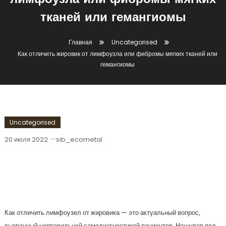
лимфоузла или фибромы мягких
тканей или гемангиомы
Главная
Uncategorised
Как отличить жировик от лимфоузла или фибромы мягких тканей или
гемангиомы
Uncategorised
20 июля 2022
sib_ecometal
Как Отличить Жировик От Лимфоузла
Или Фибромы Мягких Тканей Или
Гемангиомы
Как отличить лимфоузел от жировика — это актуальный вопрос,
вызванный неправильной самодиагностикой пациентов. Нащупав под