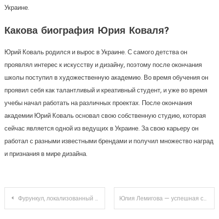
Украине.
Какова биография Юрия Коваля?
Юрий Коваль родился и вырос в Украине. С самого детства он
проявлял интерес к искусству и дизайну, поэтому после окончания
школы поступил в художественную академию. Во время обучения он
проявил себя как талантливый и креативный студент, и уже во время
учебы начал работать на различных проектах. После окончания
академии Юрий Коваль основал свою собственную студию, которая
сейчас является одной из ведущих в Украине. За свою карьеру он
работал с разными известными брендами и получил множество наград
и признания в мире дизайна.
Навигация
Фурункул, локализованный в ухе: причины появления и опасность
Юлия Лемигова — успешная спортсменка и образец сильной женщины — биография, спортивные достижения и интересные факты из личной жизни