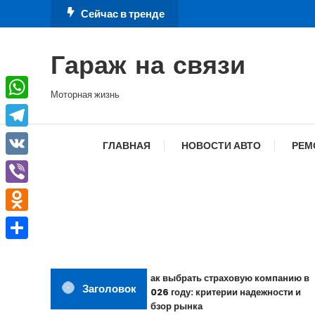
Перейти
Сейчас в тренде
к
содержимому
Гараж на связи
Моторная жизнь
WhatsApp
Telegram
ГЛАВНАЯ
НОВОСТИ АВТО
РЕМ
VK
Viber
Odnoklassniki
Отправить
Как выбрать страховую компанию в
Заголовок
2026 году: критерии надежности и
обзор рынка