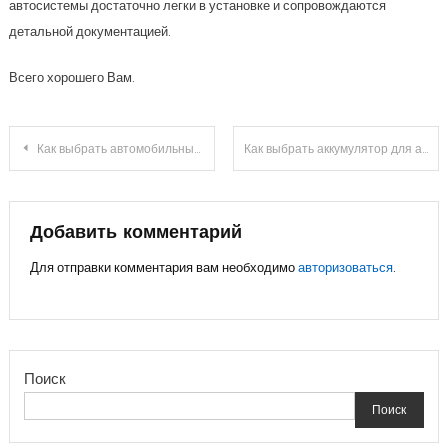
автосистемы достаточно легки в установке и сопровождаются
детальной документацией.
Всего хорошего Вам.
Навигация
Как выбрать автомобильные шины: нюансы покупки резины
Как выбрать аккумулятор для авто
по
записям
Добавить комментарий
Для отправки комментария вам необходимо
авторизоваться
.
Поиск
Поиск