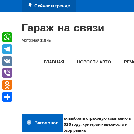
Перейти
Сейчас в тренде
к
содержимому
Гараж на связи
Моторная жизнь
WhatsApp
Telegram
ГЛАВНАЯ
НОВОСТИ АВТО
РЕМ
VK
Viber
Odnoklassniki
Отправить
Как выбрать страховую компанию в
Заголовок
2026 году: критерии надежности и
обзор рынка