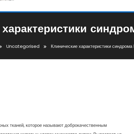
 характеристики синдро
Uncategorised
Клинические характеристики синдрома
стики Синдрома Маделунга
жных тканей, которое называют доброкачественным