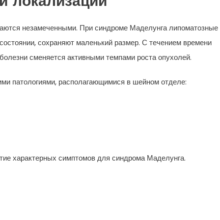
и локализации
таются незамеченными. При синдроме Маделунга липоматозные
состоянии, сохраняют маленький размер. С течением времени
 болезни сменяется активными темпами роста опухолей.
ими патологиями, располагающимися в шейном отделе:
итие характерных симптомов для синдрома Маделунга.