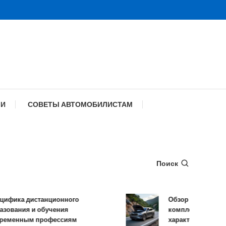
МИ
СОВЕТЫ АВТОМОБИЛИСТАМ
Поиск
ика дистанционного
Обзор TANK 500: кон
ания и обучения
комплектации и техн
енным профессиям
характеристики