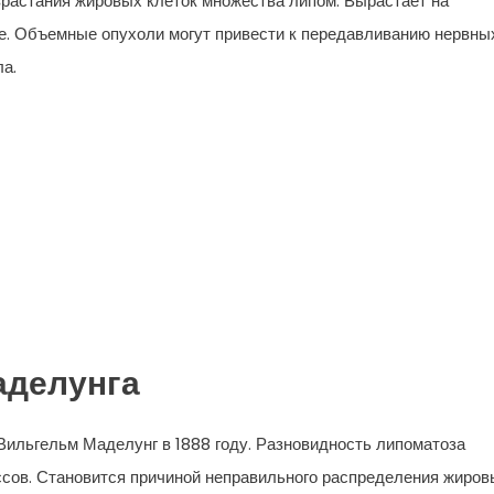
растания жировых клеток множества липом. Вырастает на
ине. Объемные опухоли могут привести к передавливанию нервны
ла.
аделунга
ильгельм Маделунг в 1888 году. Разновидность липоматоза
сов. Становится причиной неправильного распределения жиров