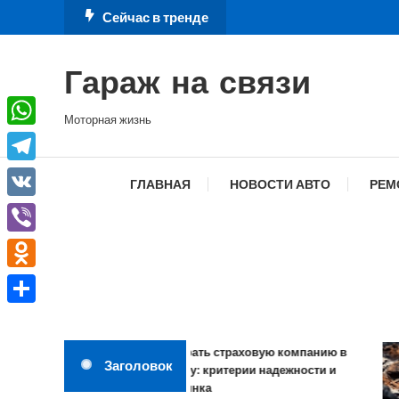
Перейти
Сейчас в тренде
к
содержимому
Гараж на связи
Моторная жизнь
WhatsApp
Telegram
ГЛАВНАЯ
НОВОСТИ АВТО
РЕМ
VK
Viber
Odnoklassniki
Отправить
Как выбрать страховую компанию в
Заголовок
2026 году: критерии надежности и
обзор рынка