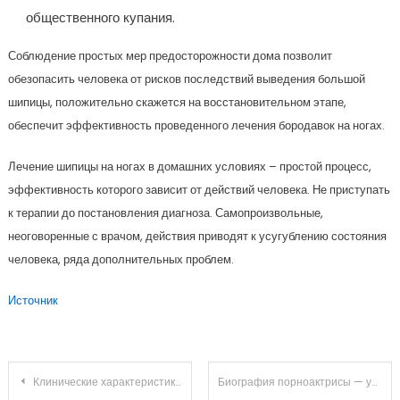
общественного купания.
Соблюдение простых мер предосторожности дома позволит
обезопасить человека от рисков последствий выведения большой
шипицы, положительно скажется на восстановительном этапе,
обеспечит эффективность проведенного лечения бородавок на ногах.
Лечение шипицы на ногах в домашних условиях – простой процесс,
эффективность которого зависит от действий человека. Не приступать
к терапии до постановления диагноза. Самопроизвольные,
неоговоренные с врачом, действия приводят к усугублению состояния
человека, ряда дополнительных проблем.
Источник
Навигация
Клинические характеристики синдрома Маделунга
Биография порноактрисы — удивительные подробности ее жизни и захватывающая история профессионального пути