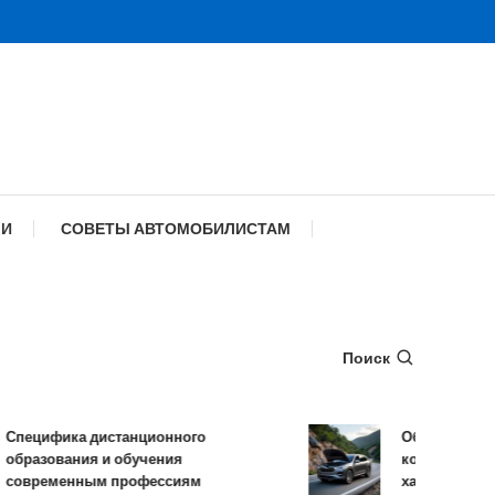
МИ
СОВЕТЫ АВТОМОБИЛИСТАМ
Поиск
цифика дистанционного
Обзор TANK 500:
азования и обучения
комплектации и 
временным профессиям
характеристики