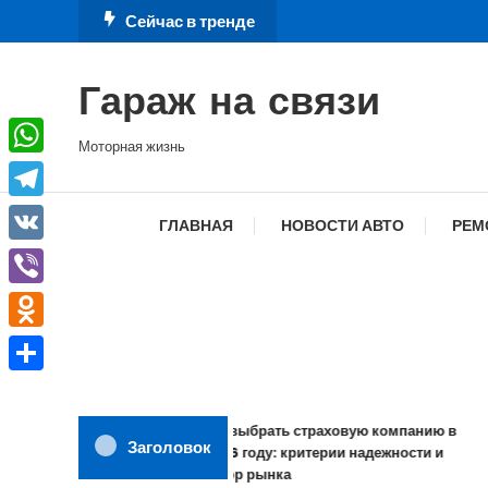
Перейти
Сейчас в тренде
к
содержимому
Гараж на связи
Моторная жизнь
WhatsApp
Telegram
ГЛАВНАЯ
НОВОСТИ АВТО
РЕМ
VK
Viber
Odnoklassniki
Отправить
Как выбрать страховую компанию в
Заголовок
2026 году: критерии надежности и
обзор рынка