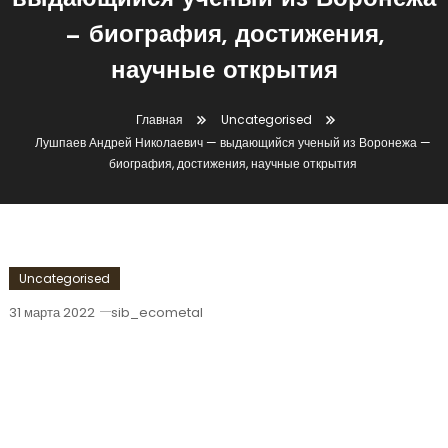
выдающийся ученый из Воронежа
— биография, достижения,
научные открытия
Главная
Uncategorised
Лушпаев Андрей Николаевич — выдающийся ученый из Воронежа —
биография, достижения, научные открытия
Uncategorised
31 марта 2022
sib_ecometal
Лушпаев Андрей Николаевич —
Выдающийся Ученый Из Воронежа —
Биография, Достижения, Научные
Открытия