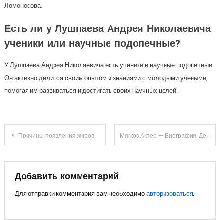
Ломоносова.
Есть ли у Лушпаева Андрея Николаевича
ученики или научные подопечные?
У Лушпаева Андрея Николаевича есть ученики и научные подопечные.
Он активно делится своим опытом и знаниями с молодыми учеными,
помогая им развиваться и достигать своих научных целей.
Навигация
Причины появления жировиков на веках и вокруг глаз
Мягков Актер — Биография, Детство, Карьера, Достижения
по
записям
Добавить комментарий
Для отправки комментария вам необходимо
авторизоваться
.