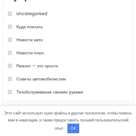
Uncategorised
Куда поехать
Новости авто
Новости плюс
Ремонт — это просто
Советы автомобилистам
Техобслуживание своими руками
Этот сайт использует куки-файлы и другие технологии, чтобы помочь
вам в навигации, а также предоставить лучший пользовательский
опыт.
OK
Color Magazine
|
Тема: Color Magazine от
Mystery Themes
.