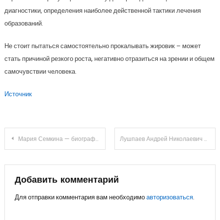
диагностики, определения наиболее действенной тактики лечения
образований.
Не стоит пытаться самостоятельно прокалывать жировик – может
стать причиной резкого роста, негативно отразиться на зрении и общем
самочувствии человека.
Источник
Навигация
Мария Семкина — биография и личная жизнь знаменитой актрисы, ее успехи и перемены, секреты карьеры и взлет в мире искусства
Лушпаев Андрей Николаевич — выдающийся ученый из Воронежа — биография, достижения, научные открытия
по
записям
Добавить комментарий
Для отправки комментария вам необходимо
авторизоваться
.