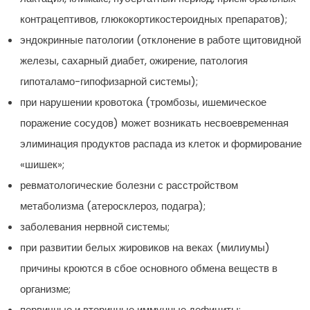
контрацептивов, глюкокортикостероидных препаратов);
эндокринные патологии (отклонение в работе щитовидной
железы, сахарный диабет, ожирение, патология
гипоталамо-гипофизарной системы);
при нарушении кровотока (тромбозы, ишемическое
поражение сосудов) может возникать несвоевременная
элиминация продуктов распада из клеток и формирование
«шишек»;
ревматологические болезни с расстройством
метаболизма (атеросклероз, подагра);
заболевания нервной системы;
при развитии белых жировиков на веках (милиумы)
причины кроются в сбое основного обмена веществ в
организме;
первичные и вторичные иммунные дефициты;