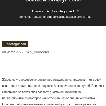
веках и вокруг глаз
Главная
Uncategorised
Причины появления жировиков на веках и вокруг глаз
Uncategorised
30 марта 2022
sib_ecometal
Причины Появления Жировиков На
Веках И Вокруг Глаз
Жировик — это доброкачественное образование, представляет собой
скопление липидной ткани под кожей, ограниченное капсулой. Причины
жировиков на веках глаз состоят в комбинации внешних
неблагоприятных факторов и внутренних заболеваний организма.
Опасное заболевание может влиять на функцию зрения, развитие