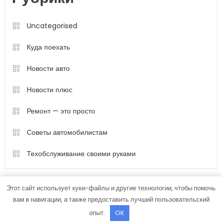
Uncategorised
Куда поехать
Новости авто
Новости плюс
Ремонт — это просто
Советы автомобилистам
Техобслуживание своими руками
Этот сайт использует куки-файлы и другие технологии, чтобы помочь
вам в навигации, а также предоставить лучший пользовательский
опыт.
OK
Color Magazine
|
Тема: Color Magazine от
Mystery Themes
.