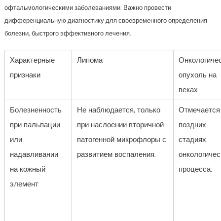
офтальмологическими заболеваниями. Важно провести
дифференциальную диагностику для своевременного определения
болезни, быстрого эффективного лечения.
Характерные
Липома
Онкологиче
признаки
опухоль на
веках
Болезненность
Не наблюдается, только
Отмечается
при пальпации
при наслоении вторичной
поздних
или
патогенной микрофлоры с
стадиях
надавливании
развитием воспаления.
онкологичес
на кожный
процесса.
элемент