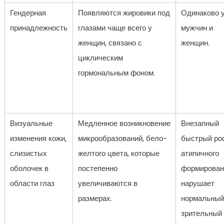
Гендерная
Появляются жировики под
Одинаково 
принадлежность
глазами чаще всего у
мужчин и
женщин, связано с
женщин.
циклическим
гормональным фоном.
Визуальные
Медленное возникновение
Внезапный
изменения кожи,
микрообразований, бело-
быстрый ро
слизистых
желтого цвета, которые
атипичного
оболочек в
постепенно
формирован
области глаз
увеличиваются в
нарушает
размерах.
нормальный
зрительный