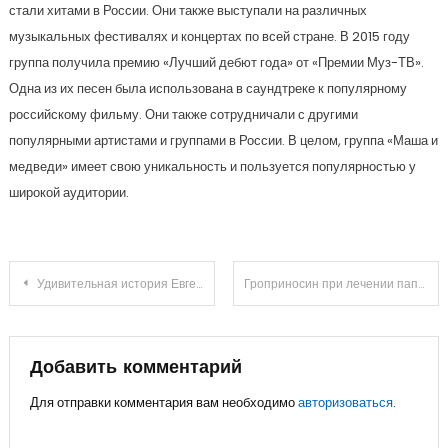
стали хитами в России. Они также выступали на различных
музыкальных фестивалях и концертах по всей стране. В 2015 году
группа получила премию «Лучший дебют года» от «Премии Муз-ТВ».
Одна из их песен была использована в саундтреке к популярному
российскому фильму. Они также сотрудничали с другими
популярными артистами и группами в России. В целом, группа «Маша и
медведи» имеет свою уникальность и пользуется популярностью у
широкой аудитории.
Навигация
Удивительная история Евгения Пригожина — от повара Путина до ведущего шеф-повара России
Гроприносин при лечении папилломавирусной инфекции: инструкция, действия и аналоги препарата
по
записям
Добавить комментарий
Для отправки комментария вам необходимо
авторизоваться
.