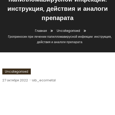
папилломавирусной инфекции:
инструкция, действия и аналоги
препарата
Главная
Uncategorised
Гроприносин при лечении папилломавирусной инфекции: инструкция,
действия и аналоги препарата
Uncategorised
27 октября 2022
sib_ecometal
Гроприносин При Лечении
Папилломавирусной Инфекции:
Инструкция, Действия И Аналоги
Препарата