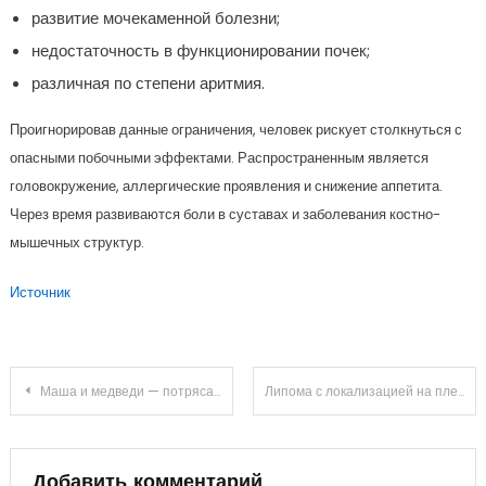
развитие мочекаменной болезни;
недостаточность в функционировании почек;
различная по степени аритмия.
Проигнорировав данные ограничения, человек рискует столкнуться с
опасными побочными эффектами. Распространенным является
головокружение, аллергические проявления и снижение аппетита.
Через время развиваются боли в суставах и заболевания костно-
мышечных структур.
Источник
Навигация
Маша и медведи — потрясающая и разнообразная музыкальная карьера группы солисток, яркие биографии и уникальное творчество
Липома с локализацией на плече: особенности и методы устранения
по
Добавить комментарий