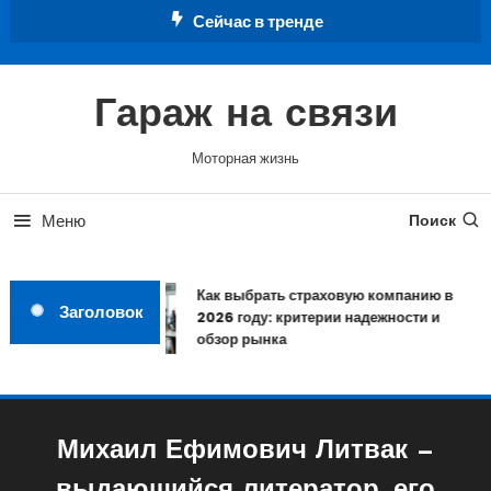
Перейти
Сейчас в тренде
к
содержимому
Гараж на связи
Моторная жизнь
Меню
Поиск
Как выбрать страховую компанию в
Заголовок
2026 году: критерии надежности и
обзор рынка
Михаил Ефимович Литвак —