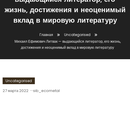
выдающийся литератор, его
жизнь, достижения и неоценимый
вклад в мировую литературу
Главная
Uncategorised
Михаил Ефимович Литвак — выдающийся литератор, его жизнь,
достижения и неоценимый вклад в мировую литературу
Uncategorised
27 марта 2022
sib_ecometal
Михаил Ефимович Литвак —
Выдающийся Литератор, Его Жизнь,
Достижения И Неоценимый Вклад В
Мировую Литературу