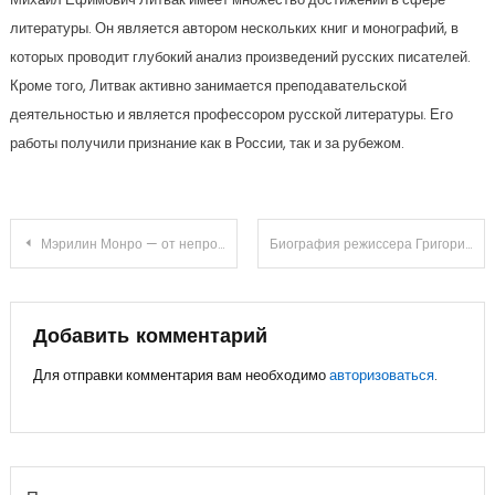
литературы. Он является автором нескольких книг и монографий, в
которых проводит глубокий анализ произведений русских писателей.
Кроме того, Литвак активно занимается преподавательской
деятельностью и является профессором русской литературы. Его
работы получили признание как в России, так и за рубежом.
Навигация
Мэрилин Монро — от непростого детства до славы и трагической гибели — история жизни и карьеры неповторимой актрисы
Биография режиссера Григория Александрова — карьера, достижения, интересные факты
по
записям
Добавить комментарий
Для отправки комментария вам необходимо
авторизоваться
.