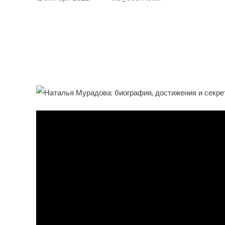
Наталья Мурадова — Яр
Спорта — Удивительная
Достижения И Непререк