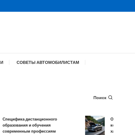
МИ
СОВЕТЫ АВТОМОБИЛИСТАМ
Поиск
ецифика дистанционного
Обзор TANK 500
разования и обучения
комплектации и 
временным профессиям
характеристики