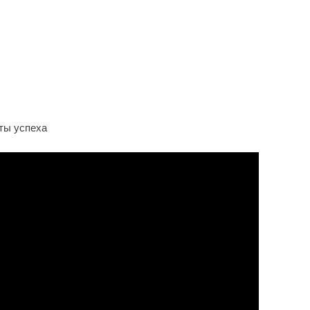
чайшая Личность В Мире
 Биография, Впечатляющие
аемые Секреты Успеха!