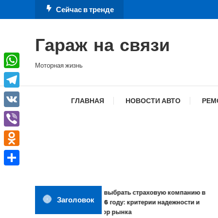
Перейти
Сейчас в тренде
к
содержимому
Гараж на связи
Моторная жизнь
WhatsApp
Telegram
ГЛАВНАЯ
НОВОСТИ АВТО
РЕМ
VK
Viber
Odnoklassniki
Отправить
Как выбрать страховую компанию в
Заголовок
2026 году: критерии надежности и
обзор рынка