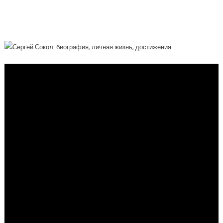
Полон Перемен, Вдохновения И
Невероятных Достижений