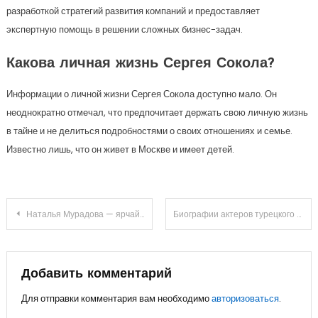
разработкой стратегий развития компаний и предоставляет
экспертную помощь в решении сложных бизнес-задач.
Какова личная жизнь Сергея Сокола?
Информации о личной жизни Сергея Сокола доступно мало. Он
неоднократно отмечал, что предпочитает держать свою личную жизнь
в тайне и не делиться подробностями о своих отношениях и семье.
Известно лишь, что он живет в Москве и имеет детей.
Навигация
Наталья Мурадова — ярчайшая личность в мире спорта — удивительная биография, впечатляющие достижения и непререкаемые секреты успеха!
Биографии актеров турецкого сериала Ветреный — узнайте все о главных героях!
по
записям
Добавить комментарий
Для отправки комментария вам необходимо
авторизоваться
.