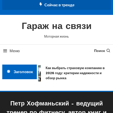
Перейти
Сейчас в тренде
к
содержимому
Гараж на связи
Моторная жизнь
Меню
Поиск
Как выбрать страховую компанию в
Заголовок
2026 году: критерии надежности и
обзор рынка
Петр Хофманьский – ведущий