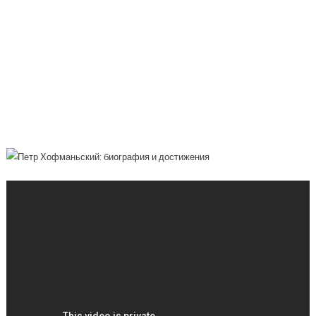
Петр Хофманьский – Ведущий Тренер
По Фитнесу, Автор Книг И Успешный
Предприниматель — Узнайте Его
Биографию, Основные Достижения И
Влияние На Современную Индустрию
Здоровья И Спорта