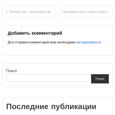
Навигация
Ричард Гир – биография, дети и личная жизнь популярного актера
Преимущества и недостатки удаления шипицы на стопе лазером
по
записям
Добавить комментарий
Для отправки комментария вам необходимо
авторизоваться
.
Поиск
Поиск
Последние публикации