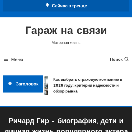
Перейти
Сейчас в тренде
к
содержимому
Гараж на связи
Моторная жизнь
Меню
Поиск
Как выбрать страховую компанию в
Заголовок
2026 году: критерии надежности и
обзор рынка
Ричард Гир – биография, дети и