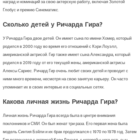
наград и номинаций за свою актерскую работу, включая Золотой
Глобус и премию Синематикс.
Сколько детей у Ричарда Гира?
У Ричарда Гира двое детей. Он имеет сына по имени Хомер, который
родился в 2000 году во время его отношений с Кэри Лоуэлл,
американской актрисой. Гир также имеет сына Александра, который
родился в 2019 году от его текущей жены, американской актрисы
Алексы Сариес. Ричард Гир очень любит своих детей и проводит с
ними много времени, несмотря на свою занятую карьеру. Он часто
упоминает их в своих интервью и в социальных сетях.
Какова личная жизнь Ричарда Гира?
Личная жизнь Ричарда Гира всегда была в центре внимания
поклонников и СМИ. Он был женат три раза. Его первая жена была
модель Синтия Бэйли и их брак продолжался с 1970 по 1978 год. Затем
Гир встречался с актрисой Кэри Лоуэлл, с которой у него есть сын