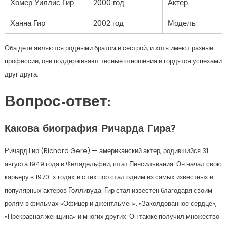
Хомер Уиллис Гир
2000 год
Актер
Ханна Гир
2002 год
Модель
Оба дети являются родными братом и сестрой, и хотя имеют разные
профессии, они поддерживают тесные отношения и гордятся успехами
друг друга.
Вопрос-ответ:
Какова биография Ричарда Гира?
Ричард Гир (Richard Gere) — американский актер, родившийся 31
августа 1949 года в Филадельфии, штат Пенсильвания. Он начал свою
карьеру в 1970-х годах и с тех пор стал одним из самых известных и
популярных актеров Голливуда. Гир стал известен благодаря своим
ролям в фильмах «Офицер и джентльмен», «Заколдованное сердце»,
«Прекрасная женщина» и многих других. Он также получил множество