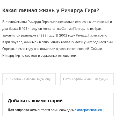
Какая личная жизнь у Ричарда Гира?
В личной жизни Ричарда Гира было несколько серьезных отношений и
два брака. В 1984 году он женился на Синтии Поттер, но их брак
закончился разводом в 1993 году. В 2002 году Ричард Гир встретил
Кэри Лоуэлл, они были в отношениях более 12 лет и у них родился сын.
Однако, в 2018 году они объявили о разрыве отношений. Сейчас
Ричард Гир не состоит в серьезных отношениях.
Навигация
Липома на легких: виды опухоли и методы лечения
Петр Хофманьский – ведущий тренер по фитнесу, автор книг и успешный предприниматель — узнайте его биографию, основные достижения и влияние на современную индустрию здоровья и спорта
по
записям
Добавить комментарий
Для отправки комментария вам необходимо
авторизоваться
.