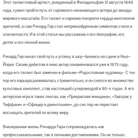
Этот талантливый артист, рожденный в Филадельфии 31 августа 1949
года, сумел пройти путь от скромного начинающего актера до звезды
мирового масштаба. Его талант и харизма покорили сердца миллионов
зрителей, а сам Ричард Гир стал непревзойденным символом стиля и
элегантности. И в этой статье мы расскажем о его биографии, его
детях и его личной жизни.
Ричард Гир начал свой путь к успеху в шоу-бизнесе на сцене в Нью-
Йорке. Своим дебютом в кино актер ознаменовался уже в 1973 году,
когда его талант был замечен в фильме «Родословная чудовищ». С тех
пор его карьера развивалась стремительно, и он снялся во множестве
культовых кинолент, став настоящей суперзвездой в 90-х годах. А его
актерская игра в таких лентах, как «Прекрасная женщина», «Завтрак у
Тиффани» и «Офицер и джентльмен», до сих пор не перестает
восхищать зрителей по всему миру.
Внеэкранная жизнь Ричарда Гира сопровождалась как
профессиональными, так и личными достижениями. Он не только