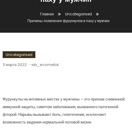
паху у мужчин
Главная
Uncategorised
Причины появления фурункулов в паху у мужчин
Uncategorised
11 марта 2022
sib_ecometal
Причины Появления Фурункулов В
Паху У Мужчин
Фурункулы на интимных местах у мужчины – это признак сниженной
иммунной защиты, симптом заболевания, вызванного патогенной
флорой. Нарывы вызывают боль, гноетечение, исключают
возможность ведения нормальной половой жизни.