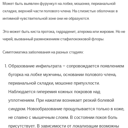
Может быть выявлен фурункул на лобке, мошонке, перианальной
складке, верхней части полового члена. На слизистых оболочках в
интимной чувствительной зоне они не образуются.
Это может быть киста протока, гидраденит, атерома или жировик. Но не
чирей, вызванный размножением стафилококковой флоры.
Симптоматика заболевания на разных стадиях:
Образование инфильтрата – сопровождается появлением
бугорка на лобке мужчины, основании полового члена,
перианальной складки, мошонке припухлости.
Наблюдается гиперемия кожных покровов над
уплотнением. При нажатии возникает резкий болевой
синдром. Новообразование прощупывается только в коже,
не спаяно с мышечным слоем. В состоянии покоя боль
присутствует. В зависимости от локализации возможны