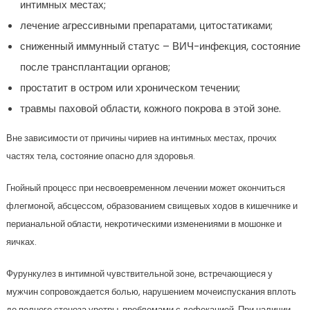
интимных местах;
лечение агрессивными препаратами, цитостатиками;
сниженный иммунный статус – ВИЧ-инфекция, состояние
после трансплантации органов;
простатит в остром или хроническом течении;
травмы паховой области, кожного покрова в этой зоне.
Вне зависимости от причины чириев на интимных местах, прочих
частях тела, состояние опасно для здоровья.
Гнойный процесс при несвоевременном лечении может окончиться
флегмоной, абсцессом, образованием свищевых ходов в кишечнике и
перианальной области, некротическими изменениями в мошонке и
яичках.
Фурункулез в интимной чувствительной зоне, встречающиеся у
мужчин сопровождается болью, нарушением мочеиспускания вплоть
до полного стеноза уретры, проблемами с дефекацией. При наличии