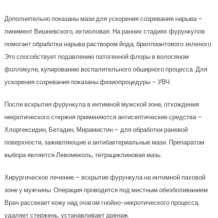
Дополнительно показаны мази для ускорения созревания нарыва –
линимент Вишневского, ихтиоловая. На ранних стадиях фурункулов
помогает обработка нарыва раствором йода, бриллиантового зеленого.
Это способствует подавлению патогенной флоры в волосяном
фолликуле, купированию воспалительного обширного процесса. Для
ускорения созревания показаны физиопроцедуры – УВЧ.
После вскрытия фурункула в интимной мужской зоне, отхождения
некротического стержня применяются антисептические средства –
Хлоргексидин, Бетадин, Мирамистин – для обработки раневой
поверхности, заживляющие и антибактериальные мази. Препаратом
выбора является Левомеколь, тетрациклиновая мазь.
Хирургическое лечение – вскрытие фурункула на интимной паховой
зоне у мужчины. Операция проводится под местным обезболиванием.
Врач рассекает кожу над очагом гнойно-некротического процесса,
удаляет стержень, устанавливает дренаж.