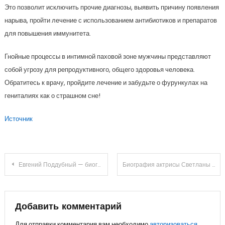
Это позволит исключить прочие диагнозы, выявить причину появления
нарыва, пройти лечение с использованием антибиотиков и препаратов
для повышения иммунитета.
Гнойные процессы в интимной паховой зоне мужчины представляют
собой угрозу для репродуктивного, общего здоровья человека.
Обратитесь к врачу, пройдите лечение и забудьте о фурункулах на
гениталиях как о страшном сне!
Источник
Навигация
Евгений Поддубный — биография, жена, дети, личная жизнь — интересные факты
Биография актрисы Светланы Крючковой — талант, успех и интригующая личная жизнь
по
записям
Добавить комментарий
Для отправки комментария вам необходимо
авторизоваться
.