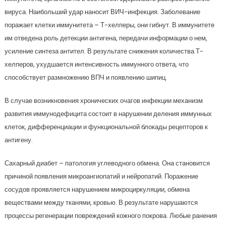
вируса. Наибольший удар наносит ВИЧ-инфекция. Заболевание
поражает клетки иммунитета – Т-хелперы, они гибнут. В иммунитете
им отведена роль детекции антигена, передачи информации о нем,
усиление синтеза антител. В результате снижения количества Т-
хелперов, ухудшается интенсивность иммунного ответа, что
способствует размножению ВПЧ и появлению шипиц.
В случае возникновения хронических очагов инфекции механизм
развития иммунодефицита состоит в нарушении деления иммунных
клеток, дифференциации и функциональной блокады рецепторов к
антигену.
Сахарный диабет – патология углеводного обмена. Она становится
причиной появления микроангиопатий и нейропатий. Поражение
сосудов проявляется нарушением микроциркуляции, обмена
веществами между тканями, кровью. В результате нарушаются
процессы регенерации повреждений кожного покрова. Любые ранения