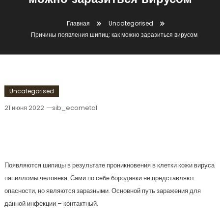
можно заразиться вирусом
Главная
Uncategorised
Причины появления шипиц: как можно заразиться вирусом
Uncategorised
21 июня 2022
sib_ecometal
Причины Появления Шипиц: Как
Можно Заразиться Вирусом
Появляются шипицы в результате проникновения в клетки кожи вируса
папилломы человека. Сами по себе бородавки не представляют
опасности, но являются заразными. Основной путь заражения для
данной инфекции – контактный.