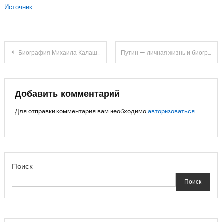
Источник
Навигация
Биография Михаила Калашникова — от детства до создания легендарного автомата
Путин — личная жизнь и биография президента России
по
записям
Добавить комментарий
Для отправки комментария вам необходимо
авторизоваться
.
Поиск
Поиск