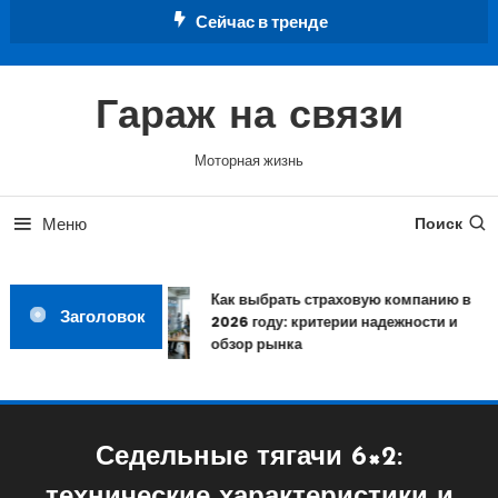
Перейти
Сейчас в тренде
к
содержимому
Гараж на связи
Моторная жизнь
Меню
Поиск
Как выбрать страховую компанию в
Заголовок
2026 году: критерии надежности и
обзор рынка
Седельные тягачи 6×2: