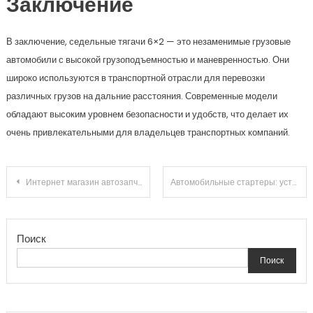
Заключение
В заключение, седельные тягачи 6×2 — это незаменимые грузовые
автомобили с высокой грузоподъемностью и маневренностью. Они
широко используются в транспортной отрасли для перевозки
различных грузов на дальние расстояния. Современные модели
обладают высоким уровнем безопасности и удобств, что делает их
очень привлекательными для владельцев транспортных компаний.
Навигация
Интернет магазин автозапчастей: удобство и доступность для автолюбителей
Автомобильные стартеры: устройство, принцип работы и особенности
по
Поиск
записям
Поиск