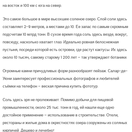
на восток и 100 км с юга на север.
Это самое большое в мире высохшее соленое озеро. Слой соли здесь
составляет 2-9 метров, а местами до 10. Ее запас по самым скромным
подсчетам 10 млрд тонн. В сухое время года соль здесь везде, вокруг,
повсюду, насколько хватает глаз. Идеально ровная белоснежная
пустыня, посреди которой есть островки, где растут кактусы. Их здесь
около 10 тысяч, самому старому 1 200 лет – так утверждают ботаники.
Огромные камни причудливых форм разнообразят пейзаж. Салар-де-
Уюни заинтересует профессиональных фотографов и любителей
съёмки на телефон – веская причина купить фототур.
Соль здесь зря не пролеживает. Помимо добычи для пищевой
промышленности, около 25 тыс. тонн в год, ей нашли еще одно
достойное применение – использование в строительстве. Отели,
рестораны и жилые дома в окрестностях озера сооружены из соляных
кирпичей. Дешево и лечебно!