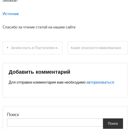
океанов!
Источник
Спасибо за чтение статей на нашем сайте
Навигация
Зачем ехать в Португалию и при чём тут масоны?
Какие опасности максимально могут навредить автомобилю в жару
по
записям
Добавить комментарий
Для отправки комментария вам необходимо
авторизоваться
.
Поиск
Поиск