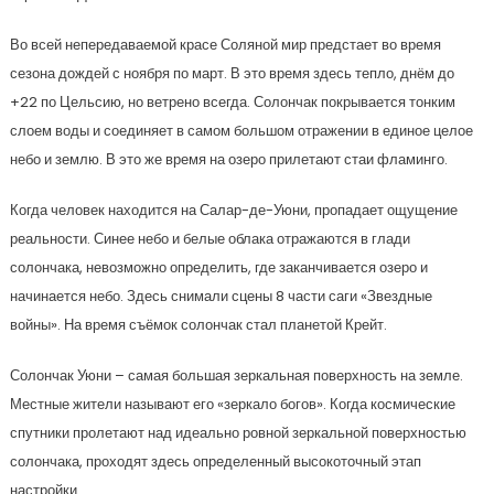
Во всей непередаваемой красе Соляной мир предстает во время
сезона дождей с ноября по март. В это время здесь тепло, днём до
+22 по Цельсию, но ветрено всегда. Солончак покрывается тонким
слоем воды и соединяет в самом большом отражении в единое целое
небо и землю. В это же время на озеро прилетают стаи фламинго.
Когда человек находится на Салар-де-Уюни, пропадает ощущение
реальности. Синее небо и белые облака отражаются в глади
солончака, невозможно определить, где заканчивается озеро и
начинается небо. Здесь снимали сцены 8 части саги «Звездные
войны». На время съёмок солончак стал планетой Крейт.
Солончак Уюни – самая большая зеркальная поверхность на земле.
Местные жители называют его «зеркало богов». Когда космические
спутники пролетают над идеально ровной зеркальной поверхностью
солончака, проходят здесь определенный высокоточный этап
настройки.