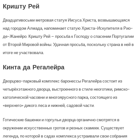
Кришту Рей
Двадцативосьми метровая статуя Иисуса Христа, возвышающаяся
над городом Алмада, напоминает статую Христа-Искупителя в Рио-
де-Жанейро. Кришту Рей – просьба к Господу о спасении Португалии
от Второй Мировой войны. Удачная просьба, поскольку страна в ней в
итоге не участвовала.
Кинта да Регалейра
Дворцово-парковый комплекс баронессы Регалейра состоит из
четырёхэтажного дворца, выстроенного в стиле неоготики, римско-
католической часовни и многоярусного парка, состоящего из
«верхнего» дикого леса и нижней, садовой части.
Готические башенки и горгульи дворца органично смотрятся в
окружении искусственных гротов и резных скамеек. Существует
легенда, по которой в садах комплекса устраивали свои собрания