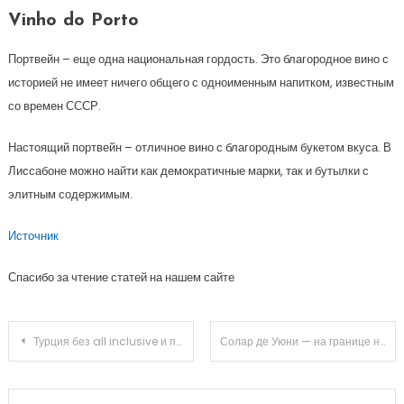
Vinho do Porto
Портвейн – еще одна национальная гордость. Это благородное вино с
историей не имеет ничего общего с одноименным напитком, известным
со времен СССР.
Настоящий портвейн – отличное вино с благородным букетом вкуса. В
Лиссабоне можно найти как демократичные марки, так и бутылки с
элитным содержимым.
Источник
Спасибо за чтение статей на нашем сайте
Навигация
Турция без all inclusive и полотенец в виде лебедей на постели? Она существует!
Солар де Уюни — на границе неба и земли
по