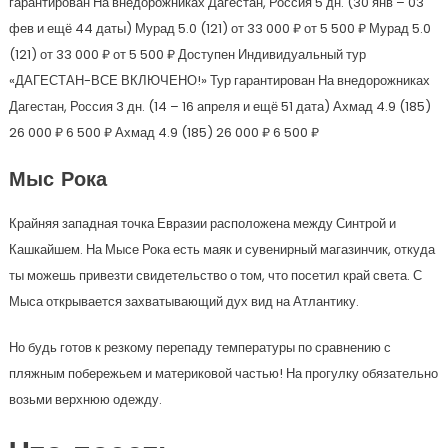
гарантирован На внедорожниках Дагестан, Россия
5 дн.
(30 янв – 03
фев и ещё 44 даты)
Мурад 5.0
(121)
от 33 000 ₽
от 5 500 ₽
Мурад 5.0
(121)
от 33 000 ₽
от 5 500 ₽
Доступен Индивидуальный тур
«ДАГЕСТАН-ВСЕ ВКЛЮЧЕНО!» Тур гарантирован На внедорожниках
Дагестан, Россия
3 дн.
(14 – 16 апреля и ещё 51 дата)
Ахмад 4.9
(185)
26 000 ₽
6 500 ₽
Ахмад 4.9
(185)
26 000 ₽
6 500 ₽
Мыс Рока
Крайняя западная точка Евразии расположена между Синтрой и
Кашкайшем. На Мысе Рока есть маяк и сувенирный магазинчик, откуда
ты можешь привезти свидетельство о том, что посетил край света. С
Мыса открывается захватывающий дух вид на Атлантику.
Но будь готов к резкому перепаду температуры по сравнению с
пляжным побережьем и материковой частью! На прогулку обязательно
возьми верхнюю одежду.