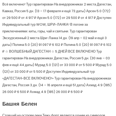
Всё включено! Тур гарантирован На внедорожниках 2 места Дагестан,
Кавказ, Россия
5 дн.
(13 – 17 февраля и ещё 73 даты)
Арсен 5.0
(172)
от 29 500 ₽
от 4 917 ₽
Арсен 5.0
(172)
от 29 500 ₽
от 4 917 ₽
Доступен
Индивидуальный тур
WOW, ШРИ-ЛАНКА! В погоне за
приключениями: киты, горы, чай и святыни. Тур гарантирован
Экскурсионный 2 места Шри-Ланка
14 дн.
(19 апр – 02 май и ещё 3
даты)
Полина 5.0
(20)
91 097 ₽
6 102 ₽
Полина 5.0
(20)
91 097 ₽
6 102
₽
☆ ВОЛШЕБНЫЙ ДАГЕСТАН ☆ 5 ДНЕЙ ВСЕ ВКЛЮЧЕНО Тур
гарантирован На внедорожниках Дагестан, Россия
5 дн.
(30 янв – 03
фев и ещё 44 даты)
Мурад 5.0
(121)
от 33 000 ₽
от 5 500 ₽
Мурад 5.0
(121)
от 33 000 ₽
от 5 500 ₽
Доступен Индивидуальный тур
«ДАГЕСТАН-ВСЕ ВКЛЮЧЕНО!» Тур гарантирован На внедорожниках
Дагестан, Россия
3 дн.
(14 – 16 апреля и ещё 51 дата)
Ахмад 4.9
(185)
26 000 ₽
6 500 ₽
Ахмад 4.9
(185)
26 000 ₽
6 500 ₽
Башня Белен
Стоящий на острове реки Тежу форт является одним из символов