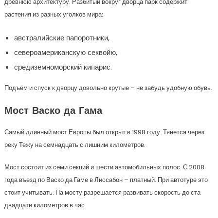
древнюю архитектуру. Разбитый вокруг дворца парк содержит
растения из разных уголков мира:
австралийские папоротники,
североамериканскую секвойю,
средиземноморский кипарис.
Подъём и спуск к дворцу довольно крутые – не забудь удобную обувь.
Мост Васко да Гама
Самый длинный мост Европы был открыт в 1998 году. Тянется через
реку Тежу на семнадцать с лишним километров.
Мост состоит из семи секций и шести автомобильных полос. С 2008
года въезд по Васко да Гаме в Лиссабон – платный. При автотуре это
стоит учитывать. На мосту разрешается развивать скорость до ста
двадцати километров в час.