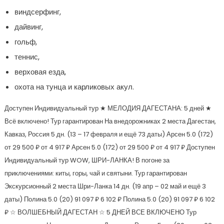
виндсерфинг,
дайвинг,
гольф,
теннис,
верховая езда,
охота на тунца и карликовых акул.
Доступен Индивидуальный тур
★ МЕЛОДИЯ ДАГЕСТАНА: 5 дней ★
Всё включено! Тур гарантирован На внедорожниках 2 места Дагестан,
Кавказ, Россия
5 дн.
(13 – 17 февраля и ещё 73 даты)
Арсен 5.0
(172)
от 29 500 ₽
от 4 917 ₽
Арсен 5.0
(172)
от 29 500 ₽
от 4 917 ₽
Доступен
Индивидуальный тур
WOW, ШРИ-ЛАНКА! В погоне за
приключениями: киты, горы, чай и святыни. Тур гарантирован
Экскурсионный 2 места Шри-Ланка
14 дн.
(19 апр – 02 май и ещё 3
даты)
Полина 5.0
(20)
91 097 ₽
6 102 ₽
Полина 5.0
(20)
91 097 ₽
6 102
₽
☆ ВОЛШЕБНЫЙ ДАГЕСТАН ☆ 5 ДНЕЙ ВСЕ ВКЛЮЧЕНО Тур