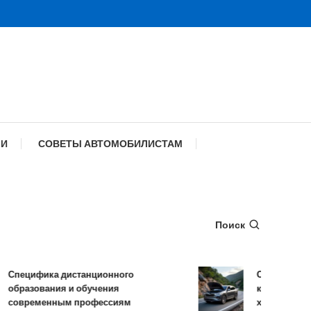
МИ
СОВЕТЫ АВТОМОБИЛИСТАМ
Поиск
ецифика дистанционного
Обзор TANK 500
разования и обучения
комплектации и
овременным профессиям
характеристики