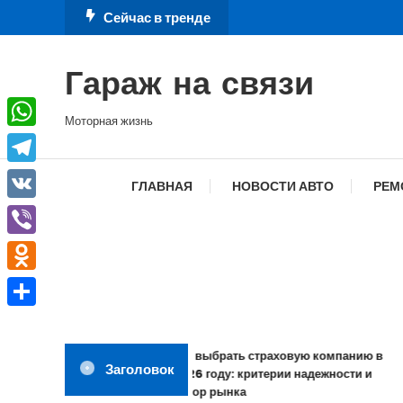
Перейти
Сейчас в тренде
к
содержимому
Гараж на связи
Моторная жизнь
WhatsApp
Telegram
ГЛАВНАЯ
НОВОСТИ АВТО
РЕМ
VK
Viber
Odnoklassniki
Отправить
Как выбрать страховую компанию в
Заголовок
2026 году: критерии надежности и
обзор рынка