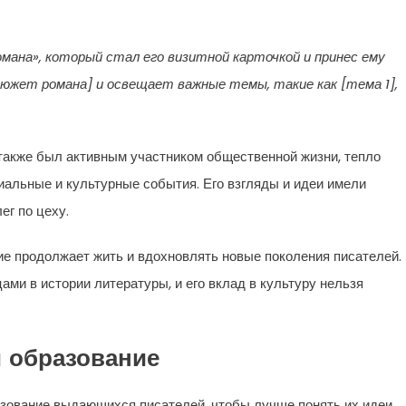
мана», который стал его визитной карточкой и принес ему
сюжет романа] и освещает важные темы, такие как [тема 1],
 также был активным участником общественной жизни, тепло
иальные и культурные события. Его взгляды и идеи имели
ег по цеху.
едие продолжает жить и вдохновлять новые поколения писателей.
ми в истории литературы, и его вклад в культуру нельзя
и образование
зование выдающихся писателей, чтобы лучше понять их идеи,