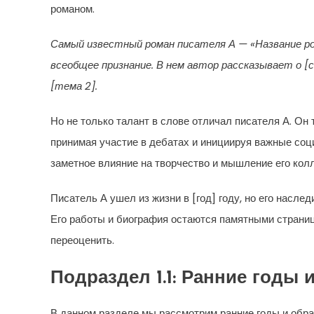
романом.
Самый известный роман писателя А — «Название ро
всеобщее признание. В нем автор рассказывает о [
[тема 2].
Но не только талант в слове отличал писателя А. Он
принимая участие в дебатах и инициируя важные соц
заметное влияние на творчество и мышление его колл
Писатель А ушел из жизни в [год] году, но его насл
Его работы и биография остаются памятными страница
переоценить.
Подраздел 1.1: Ранние годы 
В данном разделе мы рассмотрим ранние годы и обра