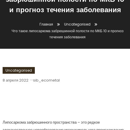
забрюшинной полости по МКБ 10
и прогноз течения заболевания
Главная
Uncategorised
Что такое липосаркома забрюшинной полости по МКБ 10 и прогноз
течения заболевания
Uncategorised
8 апреля 2022
sib_ecometal
Что Такое Липосаркома Забрюшинной
Полости По МКБ 10 И Прогноз Течения
Заболевания
Липосаркома забрюшинного пространства – это редкое
злокачественное новообразование мезенхимального происхождения,