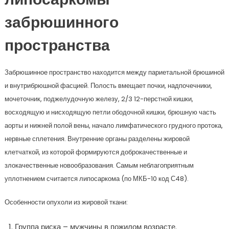
липосаркомы
забрюшинного
пространства
Забрюшинное пространство находится между париетальной брюшиной
и внутрибрюшной фасцией. Полость вмещает почки, надпочечники,
мочеточник, поджелудочную железу, 2/3 12-перстной кишки,
восходящую и нисходящую петли ободочной кишки, брюшную часть
аорты и нижней полой вены, начало лимфатического грудного протока,
нервные сплетения. Внутренние органы разделены жировой
клетчаткой, из которой формируются доброкачественные и
злокачественные новообразования. Самым неблагоприятным
уплотнением считается липосаркома (по МКБ-10 код С48).
Особенности опухоли из жировой ткани:
Группа риска – мужчины в пожилом возрасте.