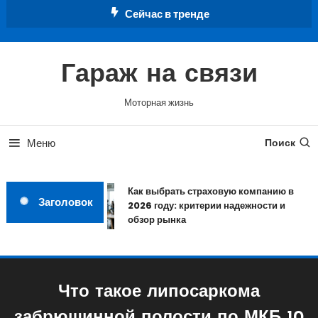
Перейти
Сейчас в тренде
к
содержимому
Гараж на связи
Моторная жизнь
Меню
Поиск
Как выбрать страховую компанию в
Заголовок
2026 году: критерии надежности и
обзор рынка
Что такое липосаркома