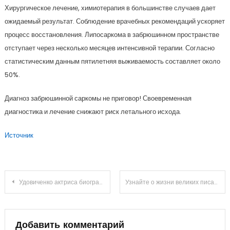
Хирургическое лечение, химиотерапия в большинстве случаев дает
ожидаемый результат. Соблюдение врачебных рекомендаций ускоряет
процесс восстановления. Липосаркома в забрюшинном пространстве
отступает через несколько месяцев интенсивной терапии. Согласно
статистическим данным пятилетняя выживаемость составляет около
50%.
Диагноз забрюшинной саркомы не приговор! Своевременная
диагностика и лечение снижают риск летального исхода.
Источник
Навигация
Удовиченко актриса биография достижения и интересные факты
Узнайте о жизни великих писателей в биографиях нашего сайта!
по
записям
Добавить комментарий