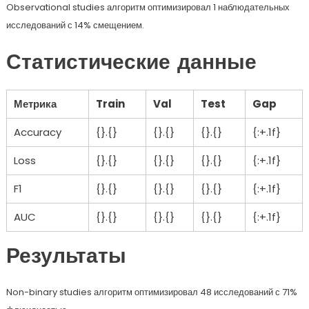
Observational studies алгоритм оптимизировал 1 наблюдательных
исследований с 14% смещением.
Статистические данные
Метрика
Train
Val
Test
Gap
Accuracy
{}.{}
{}.{}
{}.{}
{:+.1f}
Loss
{}.{}
{}.{}
{}.{}
{:+.1f}
F1
{}.{}
{}.{}
{}.{}
{:+.1f}
AUC
{}.{}
{}.{}
{}.{}
{:+.1f}
Результаты
Non-binary studies алгоритм оптимизировал 48 исследований с 71%