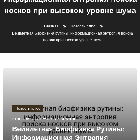
информационная энтропия поиска
носков при высоком уровне шума
Главная
Новости плюс
Вейвлетная биофизика рутины: информационная энтропия поиска
носков при высоком уровне шума
Новости плюс
19 апреля 2026
sib_ecometal
Вейвлетная Биофизика Рутины:
Информационная Энтропия