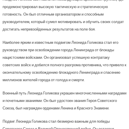
продемонстрировал высокую тактическую и стратегическую
готовность. Он был отличным организатором и способным
руководителем, который сумел мотивировать и обучить своих солдат
достигать непревзойденных результатов на поле боя.
Наиболее ярким и известным подвигом Леонида Голикова стал его
руководством при освобождении города Ленинграда от блокады
нацистскими войсками. Он организовал успешную контратаку
советских войск и добился полного разгрома противника, что привело к
окончательному освобождению блокадного Ленинграда и спасению
миллионов жителей города от голода и смерти.
Военный путь Леонида Голикова украшен многочисленными наградами
и почетными званиями. Он был удостоен звания Героя Советского
Союза, был награжден орденами Ленина и Красного Знамени.
Подвиг Леонида Голикова стал безмерно важным для победы
Советского Союза в Великой Отечественной войне. Он остается