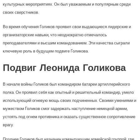
культурных мероприятиях. Он был уважаемым и популярным среди
своих сверстников.
Во время обучения Голиков проявил свои выдающиеся лидерские и
организаторские навыки, что неоднократно отмечалось
преподавателями и высшим командованием. Эти качества сыграли
ключевую роль в будущем подвиге Голикова.
Подвиг Леонида Голикова
В начале войны Голиков был командиром батареи артиллерийского
полка. Он проявил себя как опытный и решительный командир, умело
использующий огневую мощь своих подчиненных. Своими умениями и
мужеством Голиков смог задержать наступление немецкой армии,
устоять под огнем противника и оказать существенное сопротивление
врагу.
Позднее Голиков был назначен командующим армейской группой, где