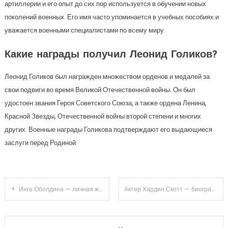
артиллерии и его опыт до сих пор используется в обучении новых
поколений военных. Его имя часто упоминается в учебных пособиях и
уважается военными специалистами по всему миру.
Какие награды получил Леонид Голиков?
Леонид Голиков был награжден множеством орденов и медалей за
свои подвиги во время Великой Отечественной войны. Он был
удостоен звания Героя Советского Союза, а также ордена Ленина,
Красной Звезды, Отечественной войны второй степени и многих
других. Военные награды Голикова подтверждают его выдающиеся
заслуги перед Родиной.
Навигация
Инга Оболдина — личная жизнь и биография знаменитой актрисы, ее успехи на сцене и за кадром, роли, которые принесли ей всемирную известность, врата, которые ей открыла слава
Актер Хардин Скотт — биография, факты из жизни и успешная карьера в мире кино и телевидения
по