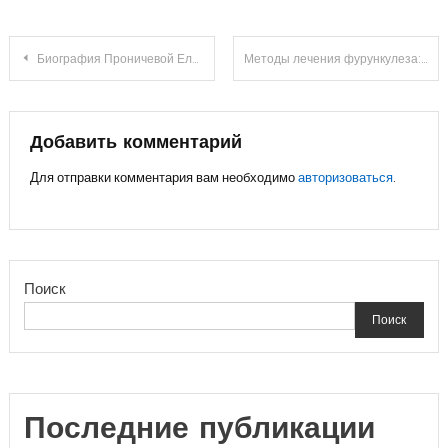
Навигация
Биография Проничевой Елены Владимировны — её муж, дети и невероятные достижения!
Методы лечения фурункулеза: обзор популярных средств
по
записям
Добавить комментарий
Для отправки комментария вам необходимо
авторизоваться
.
Поиск
Поиск
Последние публикации