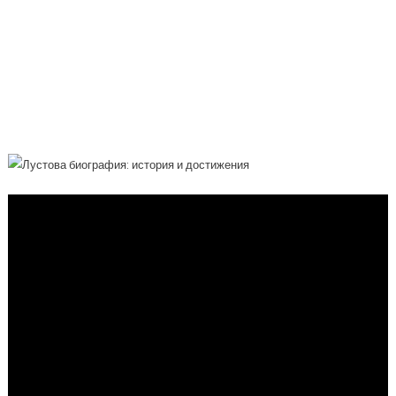
Самоучки До Влиятельной
Деятельницы Мирового Уровня, Ее
История И Невероятные Достижения
В Науке, Исследованиях И
Образовании