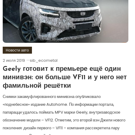
Новости авто
2 июля 2019
sib_ecometal
Geely готовит к премьере ещё один
минивэн: он больше VF11 и у него нет
фамильной решётки
Снимки закамуфлированного минивэна опубликовало
«поднебесное» издание Autohome. По информации портала,
папарацци удалось поймать MPV марки Geely, внутризаводское
обозначение модели – VF12. Отметим, это второй вэн Джили нового
поколения: дизайн первого – VF11 – компания рассекретила пару