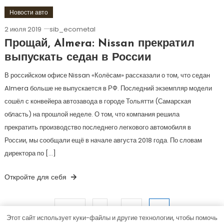
Новости авто
2 июля 2019
sib_ecometal
Прощай, Almera: Nissan прекратил
выпускать седан в России
В российском офисе Nissan «Колёсам» рассказали о том, что седан
Almera больше не выпускается в РФ. Последний экземпляр модели
сошёл с конвейера автозавода в городе Тольятти (Самарская
область) на прошлой неделе. О том, что компания решила
прекратить производство последнего легкового автомобиля в
России, мы сообщали ещё в начале августа 2018 года. По словам
директора по […]
Откройте для себя
…
Пагинация
97
Назад
1
96
Этот сайт использует куки-файлы и другие технологии, чтобы помочь