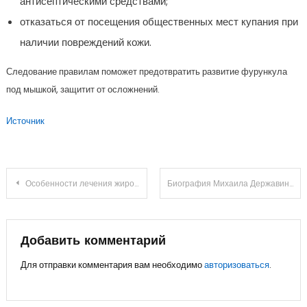
антисептическими средствами;
отказаться от посещения общественных мест купания при
наличии повреждений кожи.
Следование правилам поможет предотвратить развитие фурункула
под мышкой, защитит от осложнений.
Источник
Навигация
Особенности лечения жировика на лобке и в паху у мужчин и женщин
Биография Михаила Державина — Википедия — детство, творческий путь, успехи и достижения русского поэта
по
записям
Добавить комментарий
Для отправки комментария вам необходимо
авторизоваться
.