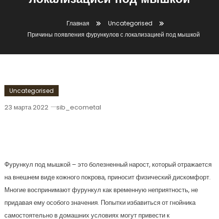
локализацией под мышкой
Главная
Uncategorised
Причины появления фурункулов с локализацией под мышкой
Uncategorised
23 марта 2022
sib_ecometal
Причины Появления Фурункулов С
Локализацией Под Мышкой
Фурункул под мышкой – это болезненный нарост, который отражается
на внешнем виде кожного покрова, приносит физический дискомфорт.
Многие воспринимают фурункул как временную неприятность, не
придавая ему особого значения. Попытки избавиться от гнойника
самостоятельно в домашних условиях могут привести к